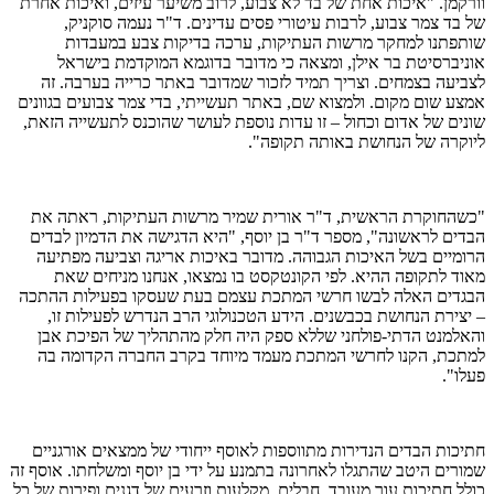
וורקמן. "איכות אחת של בד לא צבוע, לרוב משיער עיזים, ואיכות אחרת
של בד צמר צבוע, לרבות עיטורי פסים עדינים. ד"ר נעמה סוקניק,
שותפתנו למחקר מרשות העתיקות, ערכה בדיקות צבע במעבדות
אוניברסיטת בר אילן, ומצאה כי מדובר בדוגמא המוקדמת בישראל
לצביעה בצמחים. וצריך תמיד לזכור שמדובר באתר כרייה בערבה. זה
אמצע שום מקום. ולמצוא שם, באתר תעשייתי, בדי צמר צבועים בגוונים
שונים של אדום וכחול – זו עדות נוספת לעושר שהוכנס לתעשייה הזאת,
ליוקרה של הנחושת באותה תקופה".
"כשהחוקרת הראשית, ד"ר אורית שמיר מרשות העתיקות, ראתה את
הבדים לראשונה", מספר ד"ר בן יוסף, "היא הדגישה את הדמיון לבדים
הרומיים בשל האיכות הגבוהה. מדובר באיכות אריגה וצביעה מפתיעה
מאוד לתקופה ההיא. לפי הקונטקסט בו נמצאו, אנחנו מניחים שאת
הבגדים האלה לבשו חרשי המתכת עצמם בעת שעסקו בפעילות ההתכה
– יצירת הנחושת בכבשנים. הידע הטכנולוגי הרב הנדרש לפעילות זו,
והאלמנט הדתי-פולחני שללא ספק היה חלק מהתהליך של הפיכת אבן
למתכת, הקנו לחרשי המתכת מעמד מיוחד בקרב החברה הקדומה בה
פעלו".
חתיכות הבדים הנדירות מתווספות לאוסף ייחודי של ממצאים אורגניים
שמורים היטב שהתגלו לאחרונה בתמנע על ידי בן יוסף ומשלחתו. אוסף זה
כולל חתיכות עור מעובד, חבלים, מקלעות וזרעים של דגנים ופירות של כל