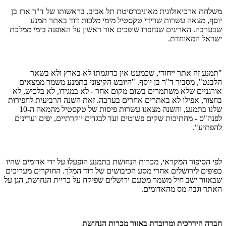
משלחת ארכיאולוגית מאוניברסיטת תל אביב, בראשותו של ד"ר ארז בן
יוסף, מצאה עשרות שרידי טקסטיל מימי מלכות דוד באתר תמנע
שבערבה. האריגים שנחפרו שופכים אור ראשון על האופנה בימי ממלכת
ישראל המאוחדת.
"תמנע זה אתר ייחודי, שכמעט אין כדוגמתו לא בארץ ולא בשאר
הלבנט", מסביר ד"ר בן יוסף. "היובש הקיצוני בתמנע משמר ממצאים
אורגניים שלא משתמרים בשום מקום אחר - לא במגידו, לא בלכיש, לא
בחצור, אפילו לא באתרים אחרים בערבה. זאת השנה הרביעית לחפירות
שלנו בתמנע, והשנה מצאנו עשרות פיסות של טקסטיל מהמאה ה-10
לפנה"ס - מחתיכות שקים פשוטים ועד לבגדים יוקרתיים, יפים ועדינים
להפתיע".
לפי הסיפור המקראי, מכרות הנחושת בתמנע הופעלו על ידי אדומים שהיו
כפופים לירושלים אחרי מסע הכיבושים של דוד המלך. החוקרים מעריכים
שבאזור ישב חיל משמר מטעם ירושלים שפיקח על כריית הנחושת, הגן על
האתר וגבה מס מהאדומים.
חברה היררכית ומרובדת באזור מכרות הנחושת