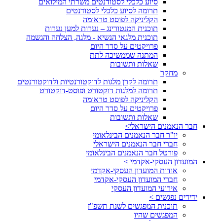
סיוע כלכלי לסטודנטים משרתי המילואים
תרומה לסיוע כלכלי לסטודנטים
הקליניקה לפוסט טראומה
תוכנית המנטורינג – נערות למען נערות
תוכנית מלגאי הנשיא - מלגה, הצלחה והגשמה
פרויקטים על סדר היום
המתנה שממשיכה לתת
שאלות ותשובות
מחקר
תרומה לקרן מלגות לדוקטורנטיות ולדוקטורנטים
תרומה למלגות דוקטורט ופוסט-דוקטורט
הקליניקה לפוסט טראומה
פרויקטים על סדר היום
שאלות ותשובות
חבר הנאמנים הישראלי>
יו"ר חבר הנאמנים הבינלאומי
חברי חבר הנאמנים הישראלי
פורטל חבר הנאמנים הבינלאומי
המועדון העסקי-אקדמי >
אודות המועדון העסקי-אקדמי
חברי המועדון העסקי-אקדמי
אירועי המועדון העסקי
ידידים נפגשים >
תוכנית המפגשים לשנת תשפ"ז
המפגשים שהיו