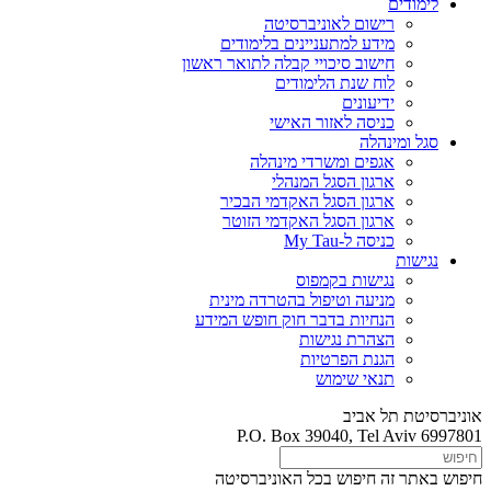
לימודים
רישום לאוניברסיטה
מידע למתעניינים בלימודים
חישוב סיכויי קבלה לתואר ראשון
לוח שנת הלימודים
ידיעונים
כניסה לאזור האישי
סגל ומינהלה
אגפים ומשרדי מינהלה
ארגון הסגל המנהלי
ארגון הסגל האקדמי הבכיר
ארגון הסגל האקדמי הזוטר
כניסה ל-My Tau
נגישות
נגישות בקמפוס
מניעה וטיפול בהטרדה מינית
הנחיות בדבר חוק חופש המידע
הצהרת נגישות
הגנת הפרטיות
תנאי שימוש
אוניברסיטת תל אביב
P.O. Box 39040, Tel Aviv 6997801
חיפוש באתר זה
חיפוש בכל האוניברסיטה