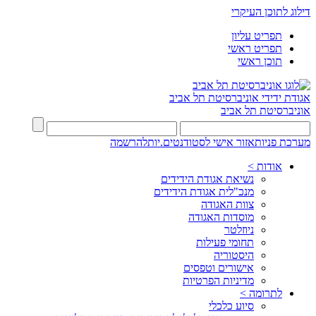
דילוג לתוכן העיקרי
תפריט עליון
תפריט ראשי
תוכן ראשי
אגודת ידידי
אוניברסיטת תל אביב
אוניברסיטת תל אביב
מערכת פניות
אזור אישי לסטודנטים.יות
להרשמה
אודות >
נשיאת אגודת הידידים
מנכ"לית אגודת הידידים
צוות האגודה
מוסדות האגודה
ניוזלטר
תחומי פעילות
היסטוריה
אישורים וטפסים
מדיניות הפרטיות
לתרומה >
סיוע כלכלי