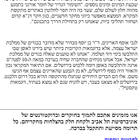
שבעת המינים ומינים נוספים. "השימור הנדיר של חומר אורגני בתמנע
מהווה חלון לעולם שלם, שעד כה היה חסר לחלוטין באתרים מתקופת
המקרא. הממצא מאפשר כיווני מחקר חדשניים, כגון חקר דנ"א קדום
ושחזור תהליכי ביות, שאנחנו רק בתחילת הדרך בתכנונם".
לגבי אוסף האריגים, ד"ר בן יוסף מבהיר שלא מדובר בבגדים של ממלכת
ישראל עצמה, אלא בדוגמאות הקרובות ביותר שיש בידינו לאופן שבו
התלבשו בימי דוד ושלמה. "אנחנו לא טוענים שאלה בגדים של ממלכת
ישראל, אבל אנחנו מניחים שהחברה שחיה בערבה במאה ה-10 לפנה"ס
ארגה והתלבשה באופן דומה ללבוש בירושלים. אם התיאור המקראי נכון
והאזור היה כפוף לירושלים, לא מן הנמנע שהאריגים עצמם אף הגיעו
משם. אלו הם הבדים היחידים שנתגלו מהתקופה ההיא בכל דרום הלבנט.
בירושלים לא מצאנו בעבר, ויש להניח שגם לא נמצא בעתיד, דוגמאות
טקסטיל".
———————————————————————————————-
אנו מזמינים אתכם לתמוך בחוקרים ובדוקטורנטים של
אוניברסיטת תל אביב ולקחת חלק בהצלחות מחקריהם. כל
תרומה מסייעת ותתקבל בברכה.
לפרטים נוספים