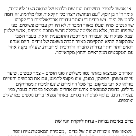
"אי אפשר להפריז בחשיבות הנחושת בלבנט של המאה ה-10 לפנה"ס",
אומר ד"ר בן יוסף. "עם הנחושת ייצרו כלי חקלאות וכלי מלחמה. זה דומה
לנפט של היום. ויש בידינו די והותר עדויות ארכיאולוגיות כדי לקבוע
שהאנשים שחיו ופעלו באזור המכרות לא היו רק עבדים פשוטים, כפי
שהניחו בעבר, אלא גם אליטה שכללה חרשי מתכת מומחים, אנשי שלטון
וצבא שפיקדו על העבודה המורכבת והתובענית הזאת. בעבר חשבו
שבתקופה ההיא התקיימה באזור חברה פשוטה של נוודים. היום אנחנו
רואים יותר ויותר עדויות לחברה היררכית ומרובדת, שעולה בקנה אחד
עם הטקסטים המקראיים והחוץ-מקראיים".
האריגים שנמצאו באתר נטוו משלושה סוגי חוטים – צמר כבשים, שיער
עיזים ופשתן. הפשתן, כמובן, אינו מקומי לתמנע, וגם את הכבשים והעיזים
בוודאי לא רעו במקום, כך שכל החומרים שונעו למכרות ממרחקים
גדולים, בדומה לממצאים אורגניים אחרים שנמצאו במכרות בעבר, כמו
עצמות דגים. בנוסף לפיסות הבגדים, באתר נמצאו בדים נוספים כמו שקים
ואוכפים.
בדים באיכות גבוהה - עדות ליוקרת הנחושת
"מצאנו שתי איכויות שונות של בדים", מסבירה המאסטרנטית וונסה