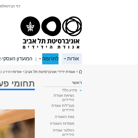
תוכן
תפריט
דף הבית
אלפון
עליון
ראשי
אודות
לתרומה
המועדון העסקי-
|
הינך נמצא כאן
>
אגודת ידידי אוניברסיטת תל אביב
>
אודות
>
מידע כל
תחומי פע
ראשי
מידע כללי
נשיאת אגודת
הידידים
מנכ"לית אגודת
הידידים
צוות האגודה
מוסדות האגודה
ניוזלטר אגודת
הידידים