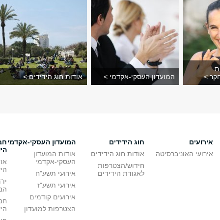
ת
קר >
המועדון העסקי-אקדמי >
אודות חוג הידידים >
אירועים
חוג הידידים
המועדון העסקי-אקדמי
חב
הי
אירועי האוניברסיטה
אודות חוג הידידים
אודות המועדון
העסקי-אקדמי
או
חידוש/הצטרפות
הי
לאגודת הידידים
אירועי תשע"ח
יו"
אירועי תשע"ז
הבי
אירועים קודמים
חב
הצטרפות למועדון
הי