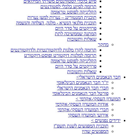
סיוע כלכלי לסטודנטים משרתי המילואים
תרומה לסיוע כלכלי לסטודנטים
הקליניקה לפוסט טראומה
תוכנית המנטורינג – נערות למען נערות
תוכנית מלגאי הנשיא - מלגה, הצלחה והגשמה
פרויקטים על סדר היום
המתנה שממשיכה לתת
שאלות ותשובות
מחקר
תרומה לקרן מלגות לדוקטורנטיות ולדוקטורנטים
תרומה למלגות דוקטורט ופוסט-דוקטורט
הקליניקה לפוסט טראומה
פרויקטים על סדר היום
שאלות ותשובות
חבר הנאמנים הישראלי>
יו"ר חבר הנאמנים הבינלאומי
חברי חבר הנאמנים הישראלי
פורטל חבר הנאמנים הבינלאומי
המועדון העסקי-אקדמי >
אודות המועדון העסקי-אקדמי
חברי המועדון העסקי-אקדמי
אירועי המועדון העסקי
ידידים נפגשים >
תוכנית המפגשים לשנת תשפ"ז
המפגשים שהיו