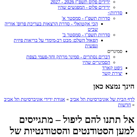
ידידים פלוס תשפ"ז 2026 - 2027
ידידים פלוס - המפגשים שהיו
סדרות>
סדרות תשפ"ז - סמסטר א'
הכי אקטואלי - סדרת הרצאות בעריכת פרופ' אוריה
שביט
סדרות תשפ"ו - סמסטר ב'
הפאזל השלם: מבט רב-מימדי על בריאות פיזית
ונפשית
סמינרים
דברים נסתרים - סמינר מרתק וחד-פעמי בצפת
הסמינרים שהיו
גיפט קארד
יצירת קשר
הינך נמצא כאן
לדף הבית של אוניברסיטת תל אביב
»
אגודת ידידי אוניברסיטת תל אביב
»
חדשות
אל תתנו להם ליפול – מתגייסים
למען הסטודנטים והסטודנטיות של