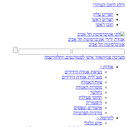
דילוג לתוכן העיקרי
תפריט עליון
תפריט ראשי
תוכן ראשי
אגודת ידידי
אוניברסיטת תל אביב
אוניברסיטת תל אביב
מערכת פניות
אזור אישי לסטודנטים.יות
להרשמה
אודות >
נשיאת אגודת הידידים
מנכ"לית אגודת הידידים
צוות האגודה
מוסדות האגודה
ניוזלטר
תחומי פעילות
היסטוריה
אישורים וטפסים
מדיניות הפרטיות
לתרומה >
סיוע כלכלי