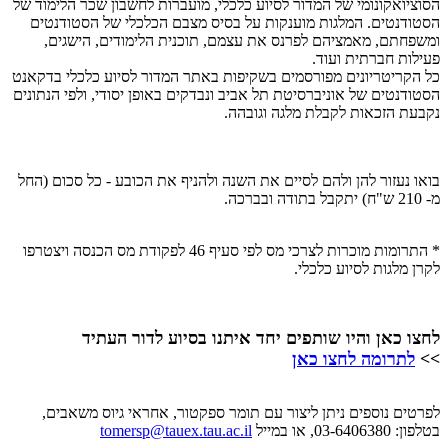
הסוציואקונומי של המדור לסיוע כלכלי, מועברות לחשבון שכר הלימוד של
הסטודנטים. המלגות מוענקות על בסיס מצבם הכלכלי של הסטודנטים
ומשפחתם, מאמציהם לפרנס את עצמם, תוכנית הלימודים, הישגים,
פעילות חברתית ועוד.
כל הקריטריונים מפורסמים בשקיפות באתר המדור לסיוע כלכלי בדקאנט
הסטודנטים של אוניברסיטת תל אביב ונבדקים באופן יסודי, ולפי הנתונים
נקבעת הזכאות לקבלת מלגה וגובהה.
בואו נעזור להן ולהם לסיים את השנה ולהניף את הכובע - כל סכום (החל
מ- 210 ש"ח) יתקבל בתודה ובברכה.
* התרומות מוכרות לצרכי מס לפי סעיף 46 לפקודת מס הכנסה ויצטרפו
לקרן מלגות לסיוע כלכלי.
לחצו כאן והיו שותפים יחד איתנו בסיוע לדור העתיד
>>
לתרומה לחצו כאן
לפרטים נוספים ניתן ליצור עם תומר ספקטור, אחראי גיוס משאבים,
בטלפון: 03-6406380, או במייל
tomersp@tauex.tau.ac.il