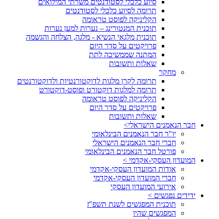
סיוע כלכלי לסטודנטים משרתי המילואים
תרומה לסיוע כלכלי לסטודנטים
הקליניקה לפוסט טראומה
תוכנית המנטורינג – נערות למען נערות
תוכנית מלגאי הנשיא - מלגה, הצלחה והגשמה
פרויקטים על סדר היום
המתנה שממשיכה לתת
שאלות ותשובות
מחקר
תרומה לקרן מלגות לדוקטורנטיות ולדוקטורנטים
תרומה למלגות דוקטורט ופוסט-דוקטורט
הקליניקה לפוסט טראומה
פרויקטים על סדר היום
שאלות ותשובות
חבר הנאמנים הישראלי>
יו"ר חבר הנאמנים הבינלאומי
חברי חבר הנאמנים הישראלי
פורטל חבר הנאמנים הבינלאומי
המועדון העסקי-אקדמי >
אודות המועדון העסקי-אקדמי
חברי המועדון העסקי-אקדמי
אירועי המועדון העסקי
ידידים נפגשים >
תוכנית המפגשים לשנת תשפ"ז
המפגשים שהיו