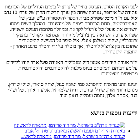
לפני הקרנת הסרט, העוסק בחייו של צ'רצ'יל בימים הגורליים של הכרעות
עתידה של אירופה, נערכה שיחה בין עורך חדשות החוץ של ערוץ 10
נדב
איל
עם
ד"ר מיכל שפירא
מבית הספר להיסטוריה ע"ש יעבץ של
האוניברסיטה, תחת הכותרת "ימים של מנהיגות". במהלך השיח ניתחו
השניים את פועלו של צ'רצ'יל לקראת ובמהלך מלחמת העולם השנייה.
שפירא ערכה השוואה בין צ'רצ'יל מחרחר המלחמה לקודמו בתפקיד
צ'מברליין, שהיה ג'נטלמן אנגלי. איל סיפר על הפגישה ההיסטורית
שתוכננה בין צ'רצ'יל להיטלר, אך בוטלה על ידי היטלר ברגע האחרון -
החמצה היסטורית.
יו"ר אגודת הידידים
אמנון דיק
ומנכ"לית האגודה
סיגל אדר
הודו לידידים
על מעורבותם ותמיכתם בגיוס מלגות לדוקטורנטים ודוקטורנטיות
מבטיחים ומצטיינים.
הגיעו ונהנו מהשיח ומהסרט: סמי וטובה סגול, יצחק סוארי, שוקי שוורץ,
מנחם ורותי אורן, שירלי פורטר, רו״ח שלמה זיו, אליעזר אורן , טל ושולי
בנד ,אסתר אלדן, נחמה ועמליה דואק ועוד.
ידיעות נוספות בנושא
שגריר ארה"ב בישראל, מר דוד פרידמן, מתארח לראש...