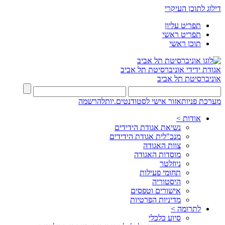
דילוג לתוכן העיקרי
תפריט עליון
תפריט ראשי
תוכן ראשי
אגודת ידידי
אוניברסיטת תל אביב
אוניברסיטת תל אביב
מערכת פניות
אזור אישי לסטודנטים.יות
להרשמה
אודות >
נשיאת אגודת הידידים
מנכ"לית אגודת הידידים
צוות האגודה
מוסדות האגודה
ניוזלטר
תחומי פעילות
היסטוריה
אישורים וטפסים
מדיניות הפרטיות
לתרומה >
סיוע כלכלי