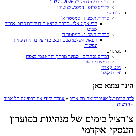
ידידים פלוס תשפ"ז 2026 - 2027
ידידים פלוס - המפגשים שהיו
סדרות>
סדרות תשפ"ז - סמסטר א'
הכי אקטואלי - סדרת הרצאות בעריכת פרופ' אוריה
שביט
סדרות תשפ"ו - סמסטר ב'
הפאזל השלם: מבט רב-מימדי על בריאות פיזית
ונפשית
סמינרים
דברים נסתרים - סמינר מרתק וחד-פעמי בצפת
הסמינרים שהיו
גיפט קארד
יצירת קשר
הינך נמצא כאן
לדף הבית של אוניברסיטת תל אביב
»
אגודת ידידי אוניברסיטת תל אביב
»
חדשות
צ'רציל בימים של מנהיגות במועדון
העסקי-אקדמי