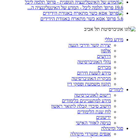
19.6 פרופ' תלמה ליבל - המדע של האינטליגנציה ה...
5.6 פרופ' אסא כשר מתארח באגודת הידידים
מידע כללי
יצירת קשר ודרכי הגעה
אלפון
דרושים
נהלי האוניברסיטה
מכרזים
מידע לשעת חירום
מבקרת האוניברסיטה
תקנון משמעת ופסקי דין
לימודים
רישום לאוניברסיטה
מידע למתעניינים בלימודים
חישוב סיכויי קבלה לתואר ראשון
לוח שנת הלימודים
ידיעונים
כניסה לאזור האישי
סגל ומינהלה
אגפים ומשרדי מינהלה