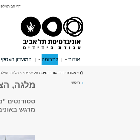
תוכן
תפריט
דף הבית
אלפון
עליון
ראשי
אודות
לתרומה
המועדון העסקי-
|
|
הינך נמצא כאן
>
אגודת ידידי אוניברסיטת תל אביב
>
> מלגה, הצלח
ראשי
מלגה, הצ
סטודנטים "מ
מרגש באוניב