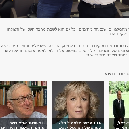
 מהמלגאים, שבאחד מהימים יוכל גם הוא לשבת מהצד השני של השולחן
זקקים אחרים.​
 בסטודנטים נזקקים הינה חיונית לחיזוק החברה הישראלית והאקדמיה שהיא
ובים של המדינה. גילת סיים בציטוט של הדלאי לאמה שעצם הדאגה לאחר
יותר שאדם יכול לעשות.
ספות בנושא
שראל,
19.6 פרופ' תלמה ליבל -
5.6 פרופ' אסא כשר
תאר...
המדע של האינטליגנצי...
מתארח באגודת הידידים