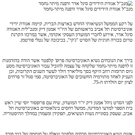
מנכ"ל אגודת הידידים סיגל אדר ודפנה מיתר-נחמד
על רקע הממשל הנשיאותי החדש בארצות הברית, קיימה אגודת ידידי
אוניברסיטת תל אביב בראשותם של היו"ר אמנון דיק ומנכ"לית האגודה
סיגל אדר, אירוע לחברי המועדון העסקי אקדמי, אשר במרכזו הקרנת
טרום בכורה חגיגית של הסרט "ג'קי", בכיכובה של נטלי פורטמן.
בירך את הנוכחים נשיא האוניברסיטה פרופ' קלפטר אשר הודה בהזדמנות
זו לדפנה מיתר-נחמד שלקחה על עצמה להוביל עבור האוניברסיטה מסע
גיוס תרומות רחב היקף בסך מיליארד דולר לעשר השנים הקרובות, וכן
העניק לאחד מתורמיה החשובים של האוניברסיטה, סמי סגול זר פרחים
לציון יום הולדתו ה-75.
לפני הסרט ניהל אמנון דיק יו"ר המועדון, שיח עם פרופסור יוסי שיין ראש
בית הספר למדעי המדינה, ממשל ויחסים בינלאומיים באוניברסיטת תל
אביב, שעסק בסוגיית נשות הנשיאים, תפקידן ומעמדן במהלך ההיסטוריה.
אשת נשיא האוניברסיטה פרחיה קלפטר שאלה על חותמה של בטי פורד ,