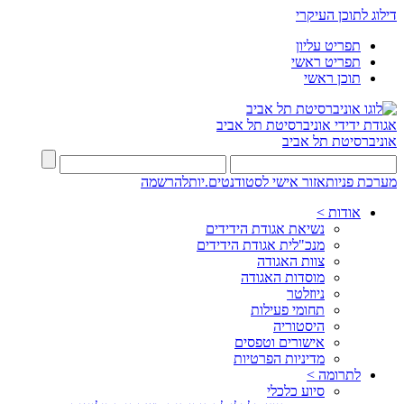
דילוג לתוכן העיקרי
תפריט עליון
תפריט ראשי
תוכן ראשי
אגודת ידידי
אוניברסיטת תל אביב
אוניברסיטת תל אביב
מערכת פניות
אזור אישי לסטודנטים.יות
להרשמה
אודות >
נשיאת אגודת הידידים
מנכ"לית אגודת הידידים
צוות האגודה
מוסדות האגודה
ניוזלטר
תחומי פעילות
היסטוריה
אישורים וטפסים
מדיניות הפרטיות
לתרומה >
סיוע כלכלי