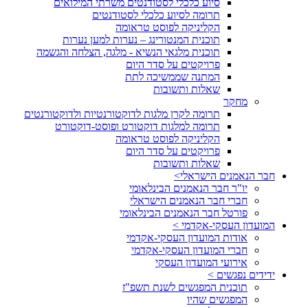
סיוע כלכלי לסטודנטים משרתי המילואים
תרומה לסיוע כלכלי לסטודנטים
הקליניקה לפוסט טראומה
תוכנית המנטורינג – נערות למען נערות
תוכנית מלגאי הנשיא - מלגה, הצלחה והגשמה
פרויקטים על סדר היום
המתנה שממשיכה לתת
שאלות ותשובות
מחקר
תרומה לקרן מלגות לדוקטורנטיות ולדוקטורנטים
תרומה למלגות דוקטורט ופוסט-דוקטורט
הקליניקה לפוסט טראומה
פרויקטים על סדר היום
שאלות ותשובות
חבר הנאמנים הישראלי>
יו"ר חבר הנאמנים הבינלאומי
חברי חבר הנאמנים הישראלי
פורטל חבר הנאמנים הבינלאומי
המועדון העסקי-אקדמי >
אודות המועדון העסקי-אקדמי
חברי המועדון העסקי-אקדמי
אירועי המועדון העסקי
ידידים נפגשים >
תוכנית המפגשים לשנת תשפ"ז
המפגשים שהיו