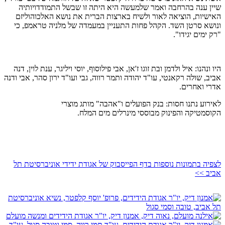
שיין ענה בהרחבה ואמר שלמעשה היא היתה זו שבשל התמודדויותיה
האישיות, הוציאה לאור ולשיח בארצות הברית את נושא האלכוהוליזם
ונושא סרטן השד. הקהל פחות התעניין במעמדה של מלניה טראמפ, כי
"רק ימים יגידו".
היו ונהנו: איל ולדמן ובת זוגו ז'אן, אבי פילוסוף, יוסי ויליגר, ענת לוין, דנה
אביב, שולה רקאנטי, עו"ד יהודה ותמר רווה, גבי ועו"ד ירון סהר, אבי ודנה
אדרי ואחרים.
לאירוע נתנו חסות: בנק הפועלים ו"אהבה" מותג מוצרי
הקוסמטיקה והפינוק מבוססי מינרלים מים המלח.
לצפיה בתמונות נוספות בדף הפייסבוק של אגודת ידידי אוניברסיטת תל
אביב >>