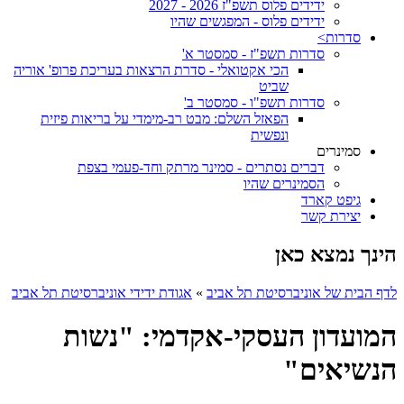
ידידים פלוס תשפ"ז 2026 - 2027
ידידים פלוס - המפגשים שהיו
סדרות>
סדרות תשפ"ז - סמסטר א'
הכי אקטואלי - סדרת הרצאות בעריכת פרופ' אוריה
שביט
סדרות תשפ"ו - סמסטר ב'
הפאזל השלם: מבט רב-מימדי על בריאות פיזית
ונפשית
סמינרים
דברים נסתרים - סמינר מרתק וחד-פעמי בצפת
הסמינרים שהיו
גיפט קארד
יצירת קשר
הינך נמצא כאן
לדף הבית של אוניברסיטת תל אביב
»
אגודת ידידי אוניברסיטת תל אביב
המועדון העסקי-אקדמי: "נשות
הנשיאים"