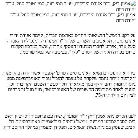
אמנון דיק, יו"ר אגודת הידידים, עו"ד תמי רווה, סמי וטובה סגול, עו"ד
יהודה רווה
על רקע הממשל הנשיאותי החדש בארצות הברית, קיימה אגודת ידידי
אוניברסיטת תל אביב בראשותם של היו"ר אמנון דיק ומנכ"לית האגודה
סיגל אדר, אירוע לחברי המועדון העסקי אקדמי, אשר במרכזו הקרנת
טרום בכורה חגיגית של הסרט "ג'קי", בכיכובה של נטלי פורטמן.
בירך את הנוכחים נשיא האוניברסיטה פרופ' קלפטר אשר הודה בהזדמנות
זו לדפנה מיתר-נחמד שלקחה על עצמה להוביל עבור האוניברסיטה מסע
גיוס תרומות רחב היקף בסך מיליארד דולר לעשר השנים הקרובות, וכן
העניק לאחד מתורמיה החשובים של האוניברסיטה, סמי סגול זר פרחים
לציון יום הולדתו ה-75.
לפני הסרט ניהל אמנון דיק יו"ר המועדון, שיח עם פרופסור יוסי שיין ראש
בית הספר למדעי המדינה, ממשל ויחסים בינלאומיים באוניברסיטת תל
אביב, שעסק בסוגיית נשות הנשיאים, תפקידן ומעמדן במהלך ההיסטוריה.