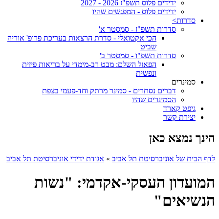
ידידים פלוס תשפ"ז 2026 - 2027
ידידים פלוס - המפגשים שהיו
סדרות>
סדרות תשפ"ז - סמסטר א'
הכי אקטואלי - סדרת הרצאות בעריכת פרופ' אוריה
שביט
סדרות תשפ"ו - סמסטר ב'
הפאזל השלם: מבט רב-מימדי על בריאות פיזית
ונפשית
סמינרים
דברים נסתרים - סמינר מרתק וחד-פעמי בצפת
הסמינרים שהיו
גיפט קארד
יצירת קשר
הינך נמצא כאן
לדף הבית של אוניברסיטת תל אביב
»
אגודת ידידי אוניברסיטת תל אביב
המועדון העסקי-אקדמי: "נשות
הנשיאים"