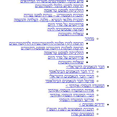
סיוע כלכלי לסטודנטים משרתי המילואים
תרומה לסיוע כלכלי לסטודנטים
הקליניקה לפוסט טראומה
תוכנית המנטורינג – נערות למען נערות
תוכנית מלגאי הנשיא - מלגה, הצלחה והגשמה
פרויקטים על סדר היום
המתנה שממשיכה לתת
שאלות ותשובות
מחקר
תרומה לקרן מלגות לדוקטורנטיות ולדוקטורנטים
תרומה למלגות דוקטורט ופוסט-דוקטורט
הקליניקה לפוסט טראומה
פרויקטים על סדר היום
שאלות ותשובות
חבר הנאמנים הישראלי>
יו"ר חבר הנאמנים הבינלאומי
חברי חבר הנאמנים הישראלי
פורטל חבר הנאמנים הבינלאומי
המועדון העסקי-אקדמי >
אודות המועדון העסקי-אקדמי
חברי המועדון העסקי-אקדמי
אירועי המועדון העסקי
ידידים נפגשים >
תוכנית המפגשים לשנת תשפ"ז
המפגשים שהיו