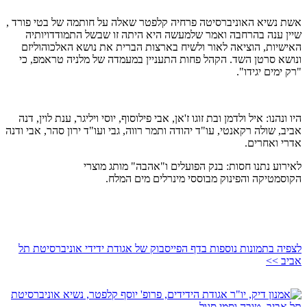
אשת נשיא האוניברסיטה פרחיה קלפטר שאלה על חותמה של בטי פורד ,
שיין ענה בהרחבה ואמר שלמעשה היא היתה זו שבשל התמודדויותיה
האישיות, הוציאה לאור ולשיח בארצות הברית את נושא האלכוהוליזם
ונושא סרטן השד. הקהל פחות התעניין במעמדה של מלניה טראמפ, כי
"רק ימים יגידו".
היו ונהנו: איל ולדמן ובת זוגו ז'אן, אבי פילוסוף, יוסי ויליגר, ענת לוין, דנה
אביב, שולה רקאנטי, עו"ד יהודה ותמר רווה, גבי ועו"ד ירון סהר, אבי ודנה
אדרי ואחרים.
לאירוע נתנו חסות: בנק הפועלים ו"אהבה" מותג מוצרי
הקוסמטיקה והפינוק מבוססי מינרלים מים המלח.
לצפיה בתמונות נוספות בדף הפייסבוק של אגודת ידידי אוניברסיטת תל
אביב >>