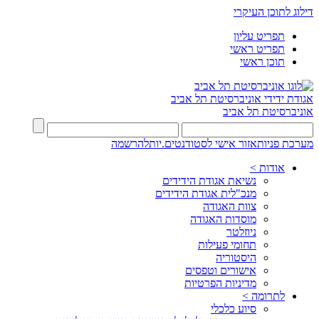
דילוג לתוכן העיקרי
תפריט עליון
תפריט ראשי
תוכן ראשי
אגודת ידידי
אוניברסיטת תל אביב
אוניברסיטת תל אביב
מערכת פניות
אזור אישי לסטודנטים.יות
להרשמה
אודות >
נשיאת אגודת הידידים
מנכ"לית אגודת הידידים
צוות האגודה
מוסדות האגודה
ניוזלטר
תחומי פעילות
היסטוריה
אישורים וטפסים
מדיניות הפרטיות
לתרומה >
סיוע כלכלי