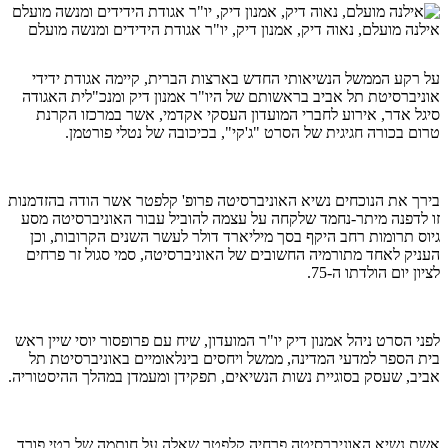
אילנה מועלם, נאוה דיק, אמנון דיק, יו"ר אגודת הידידים ומנשה מועלם
על רקע הממשל הנשיאותי החדש בארצות הברית, קיימה אגודת ידידי
אוניברסיטת תל אביב בראשותם של היו"ר אמנון דיק ומנכ"לית האגודה
סיגל אדר, אירוע לחברי המועדון העסקי אקדמי, אשר במרכזו הקרנת
טרום בכורה חגיגית של הסרט "ג'קי", בכיכובה של נטלי פורטמן.
בירך את הנוכחים נשיא האוניברסיטה פרופ' קלפטר אשר הודה בהזדמנות
זו לדפנה מיתר-נחמד שלקחה על עצמה להוביל עבור האוניברסיטה מסע
גיוס תרומות רחב היקף בסך מיליארד דולר לעשר השנים הקרובות, וכן
העניק לאחד מתורמיה החשובים של האוניברסיטה, סמי סגול זר פרחים
לציון יום הולדתו ה-75.
לפני הסרט ניהל אמנון דיק יו"ר המועדון, שיח עם פרופסור יוסי שיין ראש
בית הספר למדעי המדינה, ממשל ויחסים בינלאומיים באוניברסיטת תל
אביב, שעסק בסוגיית נשות הנשיאים, תפקידן ומעמדן במהלך ההיסטוריה.
אשת נשיא האוניברסיטה פרחיה קלפטר שאלה על חותמה של בטי פורד ,