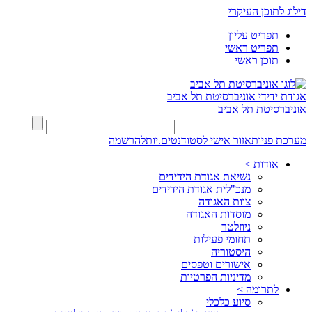
דילוג לתוכן העיקרי
תפריט עליון
תפריט ראשי
תוכן ראשי
אגודת ידידי
אוניברסיטת תל אביב
אוניברסיטת תל אביב
מערכת פניות
אזור אישי לסטודנטים.יות
להרשמה
אודות >
נשיאת אגודת הידידים
מנכ"לית אגודת הידידים
צוות האגודה
מוסדות האגודה
ניוזלטר
תחומי פעילות
היסטוריה
אישורים וטפסים
מדיניות הפרטיות
לתרומה >
סיוע כלכלי