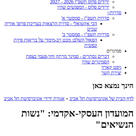
ידידים פלוס תשפ"ז 2026 - 2027
ידידים פלוס - המפגשים שהיו
סדרות>
סדרות תשפ"ז - סמסטר א'
הכי אקטואלי - סדרת הרצאות בעריכת פרופ' אוריה
שביט
סדרות תשפ"ו - סמסטר ב'
הפאזל השלם: מבט רב-מימדי על בריאות פיזית
ונפשית
סמינרים
דברים נסתרים - סמינר מרתק וחד-פעמי בצפת
הסמינרים שהיו
גיפט קארד
יצירת קשר
הינך נמצא כאן
לדף הבית של אוניברסיטת תל אביב
»
אגודת ידידי אוניברסיטת תל אביב
המועדון העסקי-אקדמי: "נשות
הנשיאים"