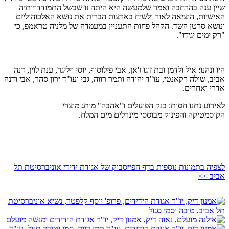
שיין ענה בהרחבה ואמר שלמעשה היא היתה זו שבשל התמודדויותיה
האישיות, הוציאה לאור ולשיח בארצות הברית את נושא האלכוהוליזם
ונושא סרטן השד. הקהל פחות התעניין במעמדה של מלניה טראמפ, כי
"רק ימים יגידו".
היו ונהנו: איל ולדמן ובת זוגו ז'אן, אבי פילוסוף, יוסי ויליגר, ענת לוין, דנה
אביב, שולה רקאנטי, עו"ד יהודה ותמר רווה, גבי ועו"ד ירון סהר, אבי ודנה
אדרי ואחרים.
לאירוע נתנו חסות: בנק הפועלים ו"אהבה" מותג מוצרי
הקוסמטיקה והפינוק מבוססי מינרלים מים המלח.
לצפיה בתמונות נוספות בדף הפייסבוק של אגודת ידידי אוניברסיטת תל
אביב >>