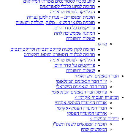
סיוע כלכלי לסטודנטים משרתי המילואים
תרומה לסיוע כלכלי לסטודנטים
הקליניקה לפוסט טראומה
תוכנית המנטורינג – נערות למען נערות
תוכנית מלגאי הנשיא - מלגה, הצלחה והגשמה
פרויקטים על סדר היום
המתנה שממשיכה לתת
שאלות ותשובות
מחקר
תרומה לקרן מלגות לדוקטורנטיות ולדוקטורנטים
תרומה למלגות דוקטורט ופוסט-דוקטורט
הקליניקה לפוסט טראומה
פרויקטים על סדר היום
שאלות ותשובות
חבר הנאמנים הישראלי>
יו"ר חבר הנאמנים הבינלאומי
חברי חבר הנאמנים הישראלי
פורטל חבר הנאמנים הבינלאומי
המועדון העסקי-אקדמי >
אודות המועדון העסקי-אקדמי
חברי המועדון העסקי-אקדמי
אירועי המועדון העסקי
ידידים נפגשים >
תוכנית המפגשים לשנת תשפ"ז
המפגשים שהיו