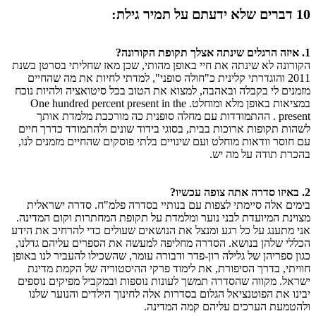
10 דברים שלא ידעתם על תמיר גילת:
1. איזה הרגלים שינתה אצלך תקופת הקורונה?
הקורונה לא שינתה את חיי באופן מהותי, שכן מאז שחליתי בסרטן בשנת
2011 והוגדרתי קלינית כ"חולה סופני", למדתי לחיות את מה שהחיים
מזמנים לי בקבלה ובאהבה, למצוא את הטוב בכל סיטואציה ולהיות נוכח
במציאות באופן מלא ומוחלט. One hundred percent present in the
present . ההתמודדות עם מחלה סופנית כה מורכבת מלמדת אותך
לשהות תקופות ארוכות בבית, בסוגי בידוד שונים ולהתמודד כדרך חיים
עם חוסר וודאות מוחלט ועם שינויים בלתי פוסקים שהחיים מזמנים לנו,
בהכרת תודה על מה יש.
2. באיזו סדרה אתה צופה עכשיו?
בימים אלה סיימתי לצפות עם בנותיי בסדרה פלמ"ח. סדרה ישראלית
מצוינת המיועדת לבני נוער ומלמדת על תקופת המחתרות וקום המדינה.
אני מתענג על כל רגע ומנצל את הנושאים שעולים כדי להרחיב את הידע
הכללי שלהן בנושא. הסדרה מחליפה למעשה את הספרים עליהם גדלנו,
כגון ספריהן של גלילה רון-פדר ודבורה עומר, שהשכילו להעביר לנו באופן
חוויתי, בדרך הסיפורת, את לימוד פרקי ההיסטוריה של הקמת מדינת
ישראל. מקווה שהסדרה תמשך לעונות נוספות ובמקביל מפיקים נוספים
יבינו את הפוטנציאל הגלום בסדרות אלה לחינוך הילדים והנוער שלנו
ולהטמעת הערכים עליהם קמה המדינה.