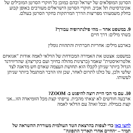
הסרטן המופלאים של ישראל ובהם כמובן כל חוקרי הסרטן המובילים של
אוניברסיטת תל אביב. חוקרי הסרטן הישראלים מעורבים באופן קבוע
בחלק משמעותי מפריצות הדרך המרתקות בחקר הסרטן בעולם.
9. במשפט אחד – מהי פילנתרופיה עבורך?
בשתי מילים: דרך חיים
בארבע מילים: אחריות חברתית והתהוות גומלין
במשפט: אצטט את האמירה המבודחת של הדלאי לאמה אודות "אגואיזם
אלטרואיסטית" שאמר (ברצינות מהולה בחיוך ועם בקריצה): שהדיווידנד
הגדול ביותר שניתן לקבלו הוא תחושת העצמה שאדם חש מדאגה לצד
שלשי ולכן, על כולנו לתרום לאחר, שכן זהו הדבר המתגמל ביותר שניתן
לעשותו.
10. עם מי הכי היית רוצה להיפגש ב- ZOOM?
ארבעה חודשים לא יצאתי מהבית. עייפתי קצת מכל הזומיאדה הזו...אני
קצת בגמילה. ובכל זאת? עם הדלאי לאמה
לחצו כאן
כדי לצפות בהרצאת הטד העולמית מעוררת ההשראה של
תמיר – ״החיים אחרי תאריך התפוגה"