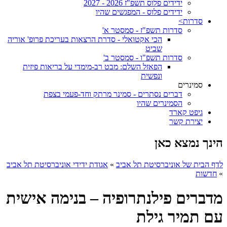
ידידים פלוס תשפ"ז 2026 - 2027
ידידים פלוס - המפגשים שהיו
סדרות>
סדרות תשפ"ז - סמסטר א'
הכי אקטואלי - סדרת הרצאות בעריכת פרופ' אוריה
שביט
סדרות תשפ"ו - סמסטר ב'
הפאזל השלם: מבט רב-מימדי על בריאות פיזית
ונפשית
סמינרים
דברים נסתרים - סמינר מרתק וחד-פעמי בצפת
הסמינרים שהיו
גיפט קארד
יצירת קשר
הינך נמצא כאן
לדף הבית של אוניברסיטת תל אביב
»
אגודת ידידי אוניברסיטת תל אביב
»
חדשות
מדברים פילנתרופיה – בנימה אישית
עם תמיר גילת