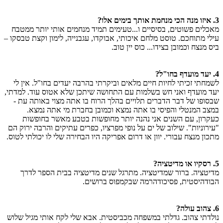
3. איזו מנה הכי מנחמת אותך בימים אלו?
מאכלים פשוטים, בסיסיים ו...טעימים תמיד מנחמים אותי יותר ממטבח
עילי מתוחכם. טוסט מלחם איכותי, אבוקדו, עגבנייה, לימון וקצת טבסקו –
ביס מנצח וכמובן בצידו... כוס יין טוב.
4. יעד מועדף בחו"ל?
לשמחתי זכיתי לחיות חיים מלאים וביקרתי בהרבה יעדים בחו"ל. אין לי
יעד מועדף ואני חש בשלמות עם התחושה שיתכן שלא אטוס עוד. למדתי,
שבסופו של דבר הדברים תלויים בהלך הרוח בו אתה מצוי באותה עת -
במצב המנטלי והפיסי בו אתה נמצא וכמובן בחברת מי אתה נמצא.
כעקרון, עם השנים אני נהנה יותר מחופשות בטבע מאשר בחופשות
"עירוניות". שילוב של ים על נופי מפרציו, כפרים עתיקים והרבה ירוק הם
מתכון מנצח עבורי. יוון או דרום אפריקה היו הבחירה שלי לו יכולתי לטוס.
5. רסקיו או מדיטציה?
מדיטציה. ברור שמדיטציה. מתרגל שנים מדיטציה בבית הספר לדרך
הבודהיסטית, פסיכודהרמה שבקמפוס ברושים.
6. צהוב עולה?
נולדתי צהוב. גדלתי במשפחה מכביסטית. אבא שלי לקח אותי מגיל שלוש