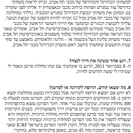
למשחקי הכדורגל והכדורסל של מכבי תל-אביב. זכיתי לראות משחקי
כדורסל עוד במגרש הפתוח ברחוב מכבי ובאצטדיון יד אליהו לפני שקורה
בגג וכמובן את משחקי קבוצת הכדורגל במגרש המכביה. גדלתי במחלקת
הנוער של מכבי תל-אביב מגיל 12 וזכיתי להיות הקפטן של קבוצת הנוער.
עליתי לקבוצת הבוגרים ובהמשך אף הייתי השוער הראשון של מכבי
תל-אביב בעודי סטודנט למשפטים באוניברסיטת תל אביב. אומרים שאני
ככל הנראה שחקן הכדורגל היחיד שלמד משפטים באוניברסיטת תל אביב
בעודי משחק בליגת העל (ובשמה אז – הליגה הלאומית). מאמצע עד סוף
שנות התשעים שימשתי כיושב ראש מועדון הכדורגל מכבי תל-אביב.
7. רגע אחד ששינה את חייך לנצח?
ה- 8 בפברואר 2011, הרגע בו אובחנתי עם שתי מחלות סרטן ונאמר לי
שנותרו לי ששה חודשים לחיות.
8. מה ימצאו קודם, תרופה לקורונה או לסרטן?
לא יודע אם תמצא תרופה לקורונה אבל בסבירות כמעט מוחלטת ימצא
חיסון ב- 18 החודשים הקרובים ונקווה שקודם לכן. הסרטן מונה למעלה מ-
300 מחלות שונות, שקיבלו שם גנרי אחד. חקר הסרטן נמצא בהתפתחות
מתמדת ומסעירה ובכל יום יש פריצות דרך משמעותיות. בשנים הקרובות
נראה עוד ועוד סוגי סרטן שהופכים להיות מחלות כרוניות. התקווה היא
שנצליח להפוך את כל סוגי הסרטן למחלות כרוניות ובעתיד הרחוק יותר
נקווה שנצליח אף למגרה כליל. הקרן לחקר הסרטן בישראל ICRF שאני
עומד בראשה, תומכת מזה 45 שנים, באופן פילנתרופי מלא, בחוקרי