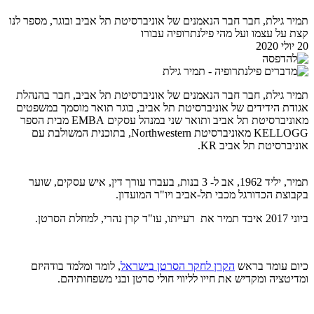
תמיר גילת, חבר חבר הנאמנים של אוניברסיטת תל אביב ובוגר, מספר לנו
קצת על עצמו ועל מהי פילנתרופיה עבורו
20 יולי 2020
תמיר גילת, חבר חבר הנאמנים של אוניברסיטת תל אביב, חבר בהנהלת
אגודת הידידים של אוניברסיטת תל אביב, בוגר תואר מוסמך במשפטים
מאוניברסיטת תל אביב ותואר שני במנהל עסקים EMBA מבית הספר
KELLOGG מאוניברסיטת Northwestern, בתוכנית המשולבת עם
אוניברסיטת תל אביב KR.
תמיר, יליד 1962, אב ל- 3 בנות, בעברו עורך דין, איש עסקים, שוער
בקבוצת הכדורגל מכבי תל-אביב ויו"ר המועדון.
ביוני 2017 איבד תמיר את רעייתו, עו"ד קרן נהרי, למחלת הסרטן.
כיום עומד בראש
הקרן לחקר הסרטן בישראל
, לומד ומלמד בודהיזם
ומדיטציה ומקדיש את חייו לליווי חולי סרטן ובני משפחותיהם.