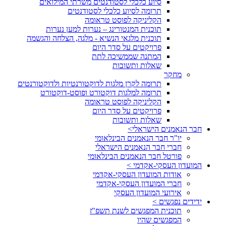
סיוע כלכלי לסטודנטים משרתי המילואים
תרומה לסיוע כלכלי לסטודנטים
הקליניקה לפוסט טראומה
תוכנית המנטורינג – נערות למען נערות
תוכנית מלגאי הנשיא - מלגה, הצלחה והגשמה
פרויקטים על סדר היום
המתנה שממשיכה לתת
שאלות ותשובות
מחקר
תרומה לקרן מלגות לדוקטורנטיות ולדוקטורנטים
תרומה למלגות דוקטורט ופוסט-דוקטורט
הקליניקה לפוסט טראומה
פרויקטים על סדר היום
שאלות ותשובות
חבר הנאמנים הישראלי>
יו"ר חבר הנאמנים הבינלאומי
חברי חבר הנאמנים הישראלי
פורטל חבר הנאמנים הבינלאומי
המועדון העסקי-אקדמי >
אודות המועדון העסקי-אקדמי
חברי המועדון העסקי-אקדמי
אירועי המועדון העסקי
ידידים נפגשים >
תוכנית המפגשים לשנת תשפ"ז
המפגשים שהיו