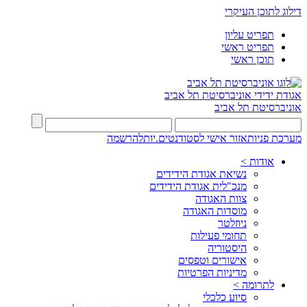
דילוג לתוכן העיקרי
תפריט עליון
תפריט ראשי
תוכן ראשי
אגודת ידידי
אוניברסיטת תל אביב
אוניברסיטת תל אביב
מערכת פניות
אזור אישי לסטודנטים.יות
להרשמה
אודות >
נשיאת אגודת הידידים
מנכ"לית אגודת הידידים
צוות האגודה
מוסדות האגודה
ניוזלטר
תחומי פעילות
היסטוריה
אישורים וטפסים
מדיניות הפרטיות
לתרומה >
סיוע כלכלי