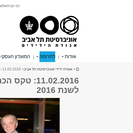
תוכן
תפריט
דף הבית
אלפון
עליון
ראשי
אודות
לתרומה
המועדון העסקי-
|
|
הינך נמצא כאן
>
אגודת ידידי אוניברסיטת תל אביב
> 11.02.2016: טקס הכרזת זוכי פרס דן דוד לשנת 2016
11.02.2016: ט
לשנת 2016