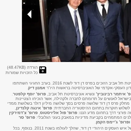
הורדה (
KB)
48.47
כל הזכויות שמורות
בערב חמישי (11.02.2016) הוכרזו באוניברסיטת תל אביב הזוכים בפרס דן דוד לשנת 2016. בערב החגיגי השתתפו
דון העסקי-אקדמי של האוניברסיטה בראשות היו”ר
אמנון דיק
.
פ’ איתמר רבינוביץ’
ונשיא אוניברסיטת תל אביב,
פרופ’ יוסף קלפטר
.
ן בישראל לאנשים על תרומתם לחברה ולקהילה, אשר הוכיחו הצטיינות
 מחלק פרס דן דוד שלושה פרסים בסך שלושה מיליון דולר בשלושת ממדי
פרס לשלוש חוקרות בתחום ההיסטוריה החברתית:
פרופ’ אינגה קלנדינן
,
ה פורצי דרך בתחום מדע הננו:
פרופ’ פול אליויסטוס
,
פרופ’ צ’דמירקין
לנים המתמחים בקביעת מדיניות במאבק בעוני הגלובלי:
פרופ’ סר
ופרופ’ ג’יימס הקמן
.
הפרס, הניתן זו השנה ה-15, הוענק על שמו של איש העסקים היהודי דן דוד, שהלך לעולמו בשנת 2011. בנוסף, בכל