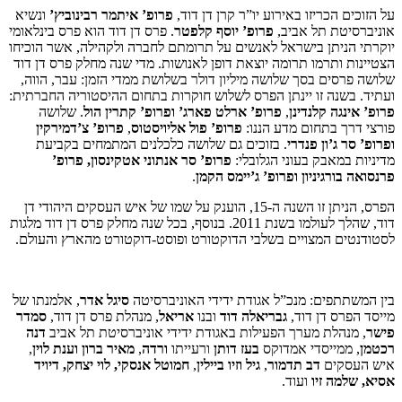
על הזוכים הכריזו באירוע יו”ר קרן דן דוד,
פרופ’ איתמר רבינוביץ’
ונשיא
אוניברסיטת תל אביב,
פרופ’ יוסף קלפטר
. פרס דן דוד הוא פרס בינלאומי
יוקרתי הניתן בישראל לאנשים על תרומתם לחברה ולקהילה, אשר הוכיחו
הצטיינות ותרמו תרומה יוצאת דופן לאנושות. מדי שנה מחלק פרס דן דוד
שלושה פרסים בסך שלושה מיליון דולר בשלושת ממדי הזמן: עבר, הווה,
ועתיד. בשנה זו יינתן הפרס לשלוש חוקרות בתחום ההיסטוריה החברתית:
פרופ’ אינגה קלנדינן
,
פרופ’ ארלט פארג’ ופרופ’ קתרין הול
. שלושה
פורצי דרך בתחום מדע הננו:
פרופ’ פול אליויסטוס
,
פרופ’ צ’דמירקין
ופרופ’ סר ג’ון פנדרי
. בזוכים גם שלושה כלכלנים המתמחים בקביעת
מדיניות במאבק בעוני הגלובלי:
פרופ’ סר אנתוני אטקינסון, פרופ’
פרנסואה בורגיניון ופרופ’ ג’יימס הקמן
.
הפרס, הניתן זו השנה ה-15, הוענק על שמו של איש העסקים היהודי דן
דוד, שהלך לעולמו בשנת 2011. בנוסף, בכל שנה מחלק פרס דן דוד מלגות
לסטודנטים המצויים בשלבי הדוקטורט ופוסט-דוקטורט מהארץ והעולם.
בין המשתתפים: מנכ”ל אגודת ידידי האוניברסיטה
סיגל אדר
, אלמנתו של
מייסד הפרס דן דוד,
גבריאלה דוד
ובנו
אריאל
, מנהלת פרס דן דוד,
סמדר
פישר
, מנהלת מערך הפעילות באגודת ידידי אוניברסיטת תל אביב
דנה
רכטמן
, ממייסדי אמדוקס
בעז דותן
ורעייתו
ורדה
,
מאיר ברון וענת לוין
,
איש העסקים
דב תדמור
,
גיל וזיו ביילין
,
חמוטל אנסקי, לוי יצחק, דיויד
אסיא, שלמה זיו
ועוד.