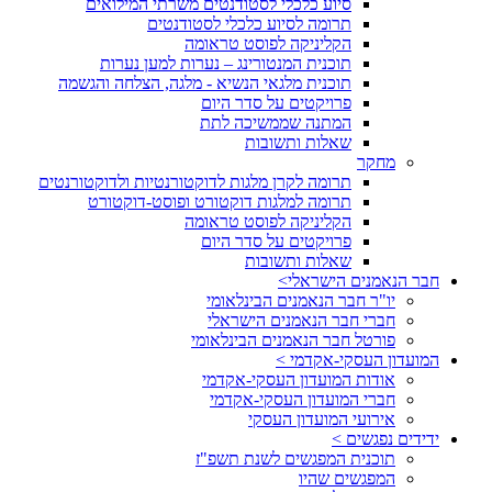
סיוע כלכלי לסטודנטים משרתי המילואים
תרומה לסיוע כלכלי לסטודנטים
הקליניקה לפוסט טראומה
תוכנית המנטורינג – נערות למען נערות
תוכנית מלגאי הנשיא - מלגה, הצלחה והגשמה
פרויקטים על סדר היום
המתנה שממשיכה לתת
שאלות ותשובות
מחקר
תרומה לקרן מלגות לדוקטורנטיות ולדוקטורנטים
תרומה למלגות דוקטורט ופוסט-דוקטורט
הקליניקה לפוסט טראומה
פרויקטים על סדר היום
שאלות ותשובות
חבר הנאמנים הישראלי>
יו"ר חבר הנאמנים הבינלאומי
חברי חבר הנאמנים הישראלי
פורטל חבר הנאמנים הבינלאומי
המועדון העסקי-אקדמי >
אודות המועדון העסקי-אקדמי
חברי המועדון העסקי-אקדמי
אירועי המועדון העסקי
ידידים נפגשים >
תוכנית המפגשים לשנת תשפ"ז
המפגשים שהיו