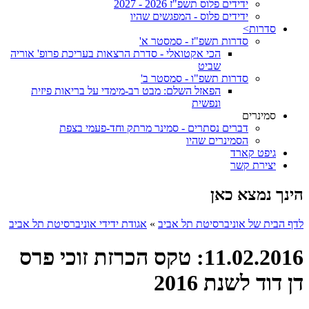
ידידים פלוס תשפ"ז 2026 - 2027
ידידים פלוס - המפגשים שהיו
סדרות>
סדרות תשפ"ז - סמסטר א'
הכי אקטואלי - סדרת הרצאות בעריכת פרופ' אוריה
שביט
סדרות תשפ"ו - סמסטר ב'
הפאזל השלם: מבט רב-מימדי על בריאות פיזית
ונפשית
סמינרים
דברים נסתרים - סמינר מרתק וחד-פעמי בצפת
הסמינרים שהיו
גיפט קארד
יצירת קשר
הינך נמצא כאן
לדף הבית של אוניברסיטת תל אביב
»
אגודת ידידי אוניברסיטת תל אביב
11.02.2016: טקס הכרזת זוכי פרס
דן דוד לשנת 2016