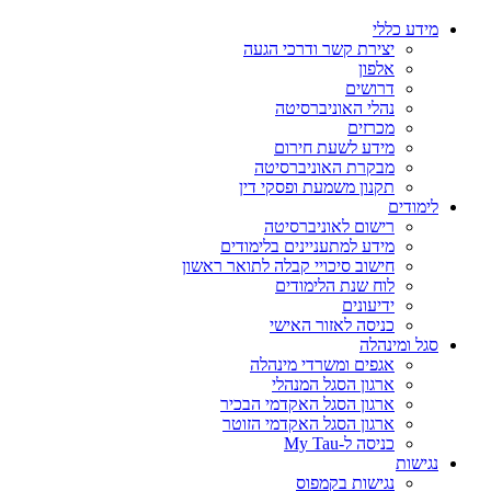
מידע כללי
יצירת קשר ודרכי הגעה
אלפון
דרושים
נהלי האוניברסיטה
מכרזים
מידע לשעת חירום
מבקרת האוניברסיטה
תקנון משמעת ופסקי דין
לימודים
רישום לאוניברסיטה
מידע למתעניינים בלימודים
חישוב סיכויי קבלה לתואר ראשון
לוח שנת הלימודים
ידיעונים
כניסה לאזור האישי
סגל ומינהלה
אגפים ומשרדי מינהלה
ארגון הסגל המנהלי
ארגון הסגל האקדמי הבכיר
ארגון הסגל האקדמי הזוטר
כניסה ל-My Tau
נגישות
נגישות בקמפוס