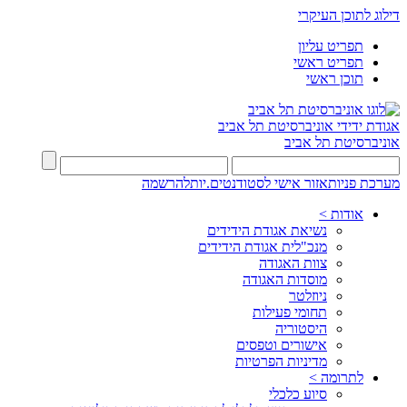
דילוג לתוכן העיקרי
תפריט עליון
תפריט ראשי
תוכן ראשי
אגודת ידידי
אוניברסיטת תל אביב
אוניברסיטת תל אביב
מערכת פניות
אזור אישי לסטודנטים.יות
להרשמה
אודות >
נשיאת אגודת הידידים
מנכ"לית אגודת הידידים
צוות האגודה
מוסדות האגודה
ניוזלטר
תחומי פעילות
היסטוריה
אישורים וטפסים
מדיניות הפרטיות
לתרומה >
סיוע כלכלי