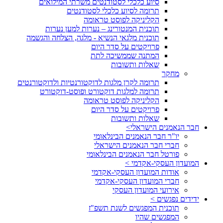
סיוע כלכלי לסטודנטים משרתי המילואים
תרומה לסיוע כלכלי לסטודנטים
הקליניקה לפוסט טראומה
תוכנית המנטורינג – נערות למען נערות
תוכנית מלגאי הנשיא - מלגה, הצלחה והגשמה
פרויקטים על סדר היום
המתנה שממשיכה לתת
שאלות ותשובות
מחקר
תרומה לקרן מלגות לדוקטורנטיות ולדוקטורנטים
תרומה למלגות דוקטורט ופוסט-דוקטורט
הקליניקה לפוסט טראומה
פרויקטים על סדר היום
שאלות ותשובות
חבר הנאמנים הישראלי>
יו"ר חבר הנאמנים הבינלאומי
חברי חבר הנאמנים הישראלי
פורטל חבר הנאמנים הבינלאומי
המועדון העסקי-אקדמי >
אודות המועדון העסקי-אקדמי
חברי המועדון העסקי-אקדמי
אירועי המועדון העסקי
ידידים נפגשים >
תוכנית המפגשים לשנת תשפ"ז
המפגשים שהיו