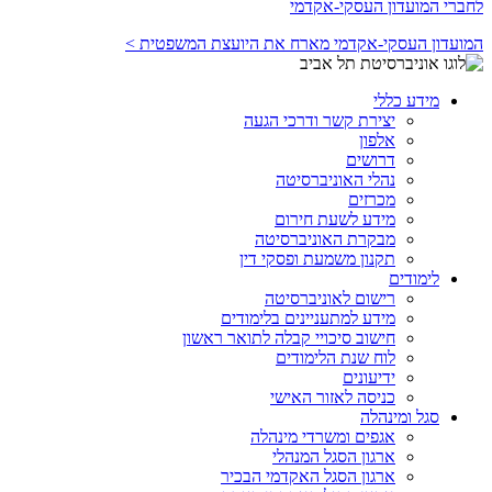
לחברי המועדון העסקי-אקדמי
המועדון העסקי-אקדמי מארח את היועצת המשפטית >
מידע כללי
יצירת קשר ודרכי הגעה
אלפון
דרושים
נהלי האוניברסיטה
מכרזים
מידע לשעת חירום
מבקרת האוניברסיטה
תקנון משמעת ופסקי דין
לימודים
רישום לאוניברסיטה
מידע למתעניינים בלימודים
חישוב סיכויי קבלה לתואר ראשון
לוח שנת הלימודים
ידיעונים
כניסה לאזור האישי
סגל ומינהלה
אגפים ומשרדי מינהלה
ארגון הסגל המנהלי
ארגון הסגל האקדמי הבכיר