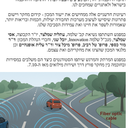
בישראל ולאתגרים שמחכים לנו.
רעיונות חדשניים אלה ממחישים את ייעוד המכון - קידום מחקר ויישום
פתרונות שיסייעו לעיצוב מערכות תחבורה יעילות, חכמות ובריאות יותר,
שאמורות לשפר את חיינו ואת עמידות הסביבה שלנו.
במפגש השתתפו נשיאת קב' שלמה,
עתליה שמלצר
, יו"ר הקבוצה,
אסי
שמלצר
, מנכ"ל שלמה Innovation,
יובל שני
, וחברי הנהלת המכון:
ד"ר
מור כספי
,
פרופ' טל רביב
,
פרופ' מיכל צור
ו
ד"ר עלית אופנהיים
וכן
מלגאי המכון שהציגו את מחקריהם ואת עצמם.
במפגש המרתק והמרגש שיתפו הסטודנטים כיצד הם משלבים במסירות
ובחוכמה בין מחקר פורץ דרך ושירות מילואים מאז ה-7.10.