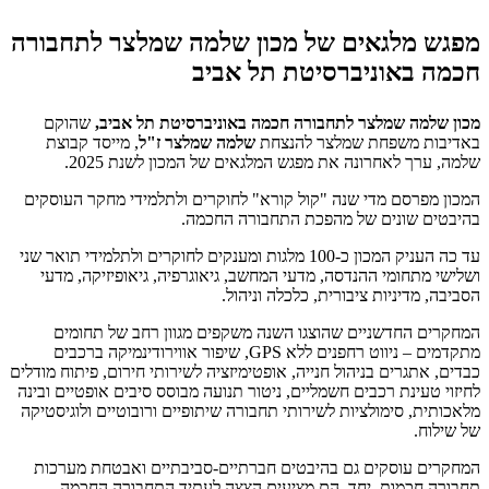
מפגש מלגאים של מכון שלמה שמלצר לתחבורה
חכמה באוניברסיטת תל אביב
מכון שלמה שמלצר לתחבורה חכמה באוניברסיטת תל אביב,
שהוקם
באדיבות משפחת שמלצר להנצחת
שלמה שמלצר ז"ל
, מייסד קבוצת
שלמה, ערך לאחרונה את מפגש המלגאים של המכון לשנת 2025.
המכון מפרסם מדי שנה "קול קורא" לחוקרים ולתלמידי מחקר העוסקים
בהיבטים שונים של מהפכת התחבורה החכמה.
עד כה העניק המכון כ-100 מלגות ומענקים לחוקרים ולתלמידי תואר שני
ושלישי מתחומי ההנדסה, מדעי המחשב, גיאוגרפיה, גיאופיזיקה, מדעי
הסביבה, מדיניות ציבורית, כלכלה וניהול.
המחקרים החדשניים שהוצגו השנה משקפים מגוון רחב של תחומים
מתקדמים – ניווט רחפנים ללא GPS, שיפור אווירודינמיקה ברכבים
כבדים, אתגרים בניהול חנייה, אופטימיזציה לשירותי חירום, פיתוח מודלים
לחיזוי טעינת רכבים חשמליים, ניטור תנועה מבוסס סיבים אופטיים ובינה
מלאכותית, סימולציות לשירותי תחבורה שיתופיים ורובוטיים ולוגיסטיקה
של שילוח.
המחקרים עוסקים גם בהיבטים חברתיים-סביבתיים ואבטחת מערכות
תחבורה חכמות. יחד, הם מציעים הצצה לעתיד התחבורה החכמה