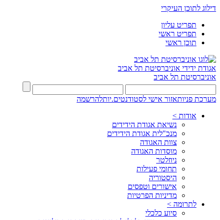
דילוג לתוכן העיקרי
תפריט עליון
תפריט ראשי
תוכן ראשי
אגודת ידידי
אוניברסיטת תל אביב
אוניברסיטת תל אביב
מערכת פניות
אזור אישי לסטודנטים.יות
להרשמה
אודות >
נשיאת אגודת הידידים
מנכ"לית אגודת הידידים
צוות האגודה
מוסדות האגודה
ניוזלטר
תחומי פעילות
היסטוריה
אישורים וטפסים
מדיניות הפרטיות
לתרומה >
סיוע כלכלי