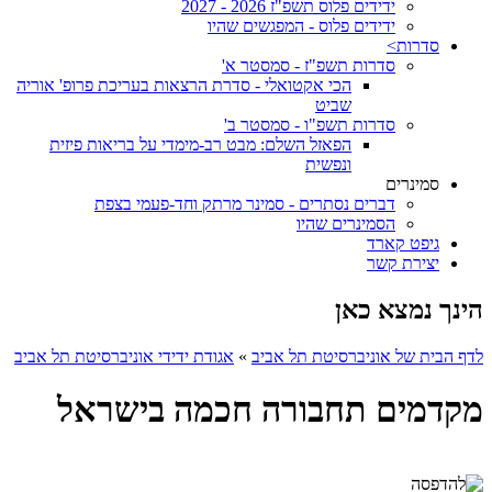
ידידים פלוס תשפ"ז 2026 - 2027
ידידים פלוס - המפגשים שהיו
סדרות>
סדרות תשפ"ז - סמסטר א'
הכי אקטואלי - סדרת הרצאות בעריכת פרופ' אוריה
שביט
סדרות תשפ"ו - סמסטר ב'
הפאזל השלם: מבט רב-מימדי על בריאות פיזית
ונפשית
סמינרים
דברים נסתרים - סמינר מרתק וחד-פעמי בצפת
הסמינרים שהיו
גיפט קארד
יצירת קשר
הינך נמצא כאן
לדף הבית של אוניברסיטת תל אביב
»
אגודת ידידי אוניברסיטת תל אביב
מקדמים תחבורה חכמה בישראל