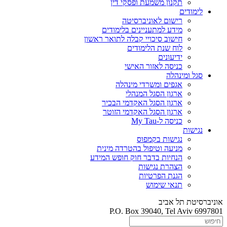
תקנון משמעת ופסקי דין
לימודים
רישום לאוניברסיטה
מידע למתעניינים בלימודים
חישוב סיכויי קבלה לתואר ראשון
לוח שנת הלימודים
ידיעונים
כניסה לאזור האישי
סגל ומינהלה
אגפים ומשרדי מינהלה
ארגון הסגל המנהלי
ארגון הסגל האקדמי הבכיר
ארגון הסגל האקדמי הזוטר
כניסה ל-My Tau
נגישות
נגישות בקמפוס
מניעה וטיפול בהטרדה מינית
הנחיות בדבר חוק חופש המידע
הצהרת נגישות
הגנת הפרטיות
תנאי שימוש
אוניברסיטת תל אביב
P.O. Box 39040, Tel Aviv 6997801