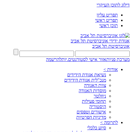
דילוג לתוכן העיקרי
תפריט עליון
תפריט ראשי
תוכן ראשי
אגודת ידידי
אוניברסיטת תל אביב
אוניברסיטת תל אביב
מערכת פניות
אזור אישי לסטודנטים.יות
להרשמה
אודות >
נשיאת אגודת הידידים
מנכ"לית אגודת הידידים
צוות האגודה
מוסדות האגודה
ניוזלטר
תחומי פעילות
היסטוריה
אישורים וטפסים
מדיניות הפרטיות
לתרומה >
סיוע כלכלי