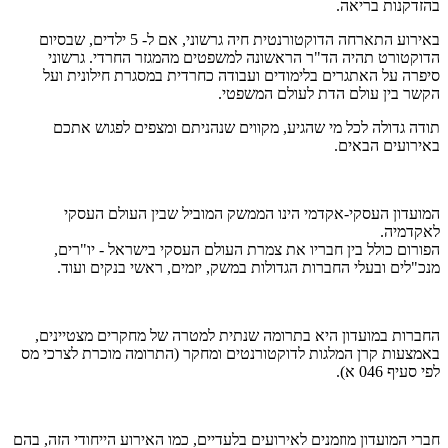
בהזדקנות בריאה.
באירוע התארחה הדוקטורנטית חיה גרשוני, אם ל- 5 ילדים, שבסיום
הדוקטורט תהיה הד"ר הראשונה למשפטים מהמגזר החרדי. גרשוני
סיפרה על האתגרים בלימודים ועבודה כחרדית במסגרת חילונית ועל
הקשר בין עולם הדת לעולם המשפטי.
תודה גדולה לכל מי שהגיע, מקווים שנהניתם ומצפים לפגוש אתכם
באירועים הבאים.
המועדון העסקי-אקדמי הינו הממשק המוביל שבין העולם העסקי
לאקדמיה.
הפורום כולל בין חבריו את צמרת העולם העסקי בישראל - יו"רים,
מנכ"לים ובעלי החברות הגדולות במשק, יזמים, ראשי בנקים ועוד.
החברות במועדון היא בתרומה שנתית למטרה של מחקרים מצטיינים,
באמצעות קרן המלגות לדוקטורנטים ומחקר (התרומה מוכרת לצרכי מס
לפי סעיף 046 א).
חברי המועדון מוזמנים לאירועים בלעדיים, כמו האירוע הייחודי הזה, בהם