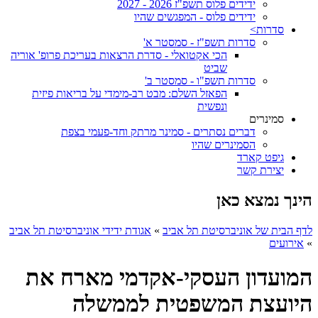
ידידים פלוס תשפ"ז 2026 - 2027
ידידים פלוס - המפגשים שהיו
סדרות>
סדרות תשפ"ז - סמסטר א'
הכי אקטואלי - סדרת הרצאות בעריכת פרופ' אוריה
שביט
סדרות תשפ"ו - סמסטר ב'
הפאזל השלם: מבט רב-מימדי על בריאות פיזית
ונפשית
סמינרים
דברים נסתרים - סמינר מרתק וחד-פעמי בצפת
הסמינרים שהיו
גיפט קארד
יצירת קשר
הינך נמצא כאן
לדף הבית של אוניברסיטת תל אביב
»
אגודת ידידי אוניברסיטת תל אביב
»
אירועים
המועדון העסקי-אקדמי מארח את
היועצת המשפטית לממשלה