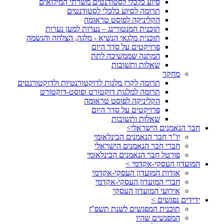
סיוע כלכלי לסטודנטים משרתי המילואים
תרומה לסיוע כלכלי לסטודנטים
הקליניקה לפוסט טראומה
תוכנית המנטורינג – נערות למען נערות
תוכנית מלגאי הנשיא - מלגה, הצלחה והגשמה
פרויקטים על סדר היום
המתנה שממשיכה לתת
שאלות ותשובות
מחקר
תרומה לקרן מלגות לדוקטורנטיות ולדוקטורנטים
תרומה למלגות דוקטורט ופוסט-דוקטורט
הקליניקה לפוסט טראומה
פרויקטים על סדר היום
שאלות ותשובות
חבר הנאמנים הישראלי>
יו"ר חבר הנאמנים הבינלאומי
חברי חבר הנאמנים הישראלי
פורטל חבר הנאמנים הבינלאומי
המועדון העסקי-אקדמי >
אודות המועדון העסקי-אקדמי
חברי המועדון העסקי-אקדמי
אירועי המועדון העסקי
ידידים נפגשים >
תוכנית המפגשים לשנת תשפ"ז
המפגשים שהיו