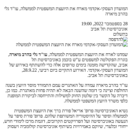
המועדון העסקי-אקדמי מארח את היועצת המשפטית לממשלה, עו"ד גלי
בהרב מיארה
28 בספטמבר 2022, 19:00
אוניברסיטת תל אביב
בתשלום
שמחנו לארח את היועצת המשפטית לממשלה,
עו"ד גלי בהרב מיארה
,
בוגרת הפקולטה למשפטים ע"ש בוכמן באוניברסיטת תל
אביב, שהקדישה מזמנה בימים טרופים אלה כדי להשתתף באירוע של
המועדון העסקי-אקדמי. האירוע התקיים ביום רביעי, 28.9.22,
באוניברסיטת תל אביב.
עו"ד בהרב מיארה עמדה על האתגרים עמם התמודד מוסד היועץ בשנה
החולפת וציינה כי דומה שהשנה הבאה לא תהיה פחות מאתגרת. כמו כן,
דיברה על הקשר בין שלטון החוק למשילות והתייחסה לביקורת המופנת
כלפי משרד היועץ המשפטי לממשלה.
נשיא האוניברסיטה פרופ' אריאל פורת ברך את היועצת המשפטית
לממשלה וסיפר על ההיסטוריה המשותפת שלהם. פרופ' פורת סיפר על
הנעשה באוניברסיטה ועל הפרויקטים הקרובים, דוגמת מרכז לימודי חדש,
ייחודי ובלעדי, שיוקם באמירויות בשיתוף אוניברסיטת קולומביה ויעסוק