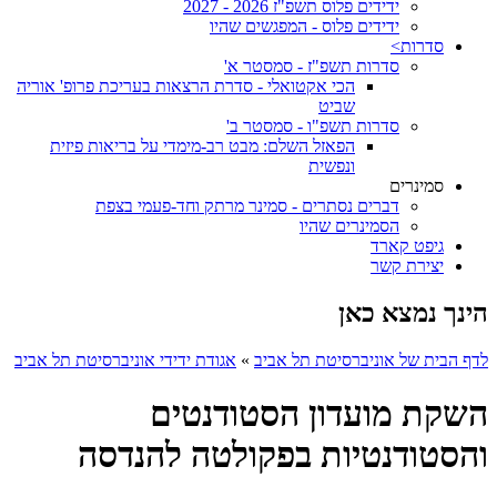
ידידים פלוס תשפ"ז 2026 - 2027
ידידים פלוס - המפגשים שהיו
סדרות>
סדרות תשפ"ז - סמסטר א'
הכי אקטואלי - סדרת הרצאות בעריכת פרופ' אוריה
שביט
סדרות תשפ"ו - סמסטר ב'
הפאזל השלם: מבט רב-מימדי על בריאות פיזית
ונפשית
סמינרים
דברים נסתרים - סמינר מרתק וחד-פעמי בצפת
הסמינרים שהיו
גיפט קארד
יצירת קשר
הינך נמצא כאן
לדף הבית של אוניברסיטת תל אביב
»
אגודת ידידי אוניברסיטת תל אביב
השקת מועדון הסטודנטים
והסטודנטיות בפקולטה להנדסה