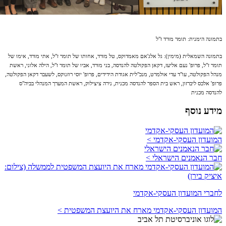
בתמונה הימנית: תומר מורד ז"ל
בתמונה השמאלית (מימין): גל אלג'אם מאמדוקס, טל מורד, אחותו של תומר ז"ל, אתי מורד, אימו של
תומר ז"ל, פרופ' נעם אליעז, דקאן הפקולטה להנדסה, בני מורד, אביו של תומר ז"ל, הילה אלוני, ראשת
מנהל הפקולטה, עו"ד עדי אולמרט, מנכ"לית אגודת הידידים, פרופ' יוסי רוזנוקס, לשעבר דקאן הפקולטה,
פרופ' אלכס ליברזון, ראש בית הספר להנדסה מכנית, נירה ציצילוק, ראשת המערך המנהלי בביה"ס
להנדסה מכנית
מידע נוסף
המועדון העסקי-אקדמי >
חבר הנאמנים הישראלי >
לחברי המועדון העסקי-אקדמי
המועדון העסקי-אקדמי מארח את היועצת המשפטית >