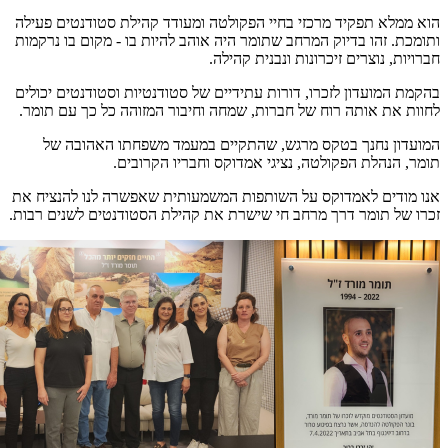
הוא ממלא תפקיד מרכזי בחיי הפקולטה ומעודד קהילת סטודנטים פעילה
ותומכת. זהו בדיוק המרחב שתומר היה אוהב להיות בו - מקום בו נרקמות
חברויות, נוצרים זיכרונות ונבנית קהילה.
בהקמת המועדון לזכרו, דורות עתידיים של סטודנטיות וסטודנטים יכולים
לחוות את אותה רוח של חברות, שמחה וחיבור המזוהה כל כך עם תומר.
המועדון נחנך בטקס מרגש, שהתקיים במעמד משפחתו האהובה של
תומר, הנהלת הפקולטה, נציגי אמדוקס וחבריו הקרובים.
אנו מודים לאמדוקס על השותפות המשמעותית שאפשרה לנו להנציח את
זכרו של תומר דרך מרחב חי שישרת את קהילת הסטודנטים לשנים רבות.