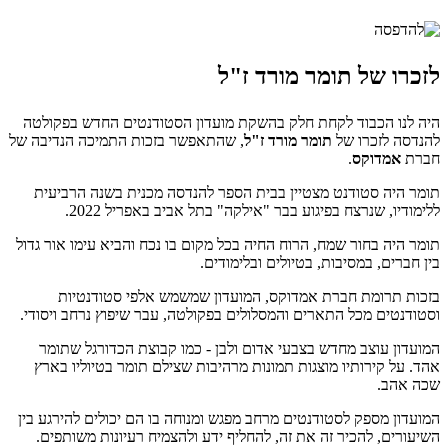
לזכרו של תומר מורד ז"ל
היה לנו הכבוד לקחת חלק בהשקת מועדון הסטודנטים החדש בפקולטה
להנדסה לזכרו של
תומר מורד ז"ל
, שהתאפשר בזכות התמיכה הנדיבה של
חברת
אמדוקס
.
תומר היה סטודנט מצטיין בבית הספר להנדסה מכנית בשנה הרביעית
ללימודיו, שנרצח בפיגוע בבר "אילקה" בתל אביב באפריל 2022.
תומר היה בחור שמח, הרוח החיה בכל מקום בו נכח והביא עימו אור גדול
בין חברים, במסיבות, בטיולים ובלימודים.
בזכות תרומת חברת אמדוקס, המועדון שמשמש אלפי סטודנטיות
וסטודנטים מכל התארים והמסלולים בפקולטה, עבר שיפוץ נרחב ויסודי.
המועדון עוצב מחדש בצבעי אדום ולבן - כמו קבוצת הכדורגל שתומר
אהד. על קירותיו מוצגות תמונות מרהיבות שצילם תומר בטיוליו בארץ
שכה אהב.
המועדון מספק לסטודנטים מרחב מפגש ומנוחה בו הם יכולים להירגע בין
השיעורים, להכיר זה את זה, להחליף ידע ולהצמיח רעיונות משותפים.