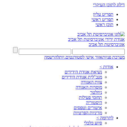
דילוג לתוכן העיקרי
תפריט עליון
תפריט ראשי
תוכן ראשי
אגודת ידידי
אוניברסיטת תל אביב
אוניברסיטת תל אביב
מערכת פניות
אזור אישי לסטודנטים.יות
להרשמה
אודות >
נשיאת אגודת הידידים
מנכ"לית אגודת הידידים
צוות האגודה
מוסדות האגודה
ניוזלטר
תחומי פעילות
היסטוריה
אישורים וטפסים
מדיניות הפרטיות
לתרומה >
סיוע כלכלי