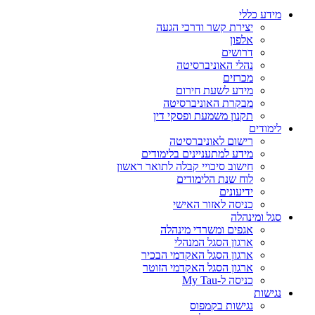
מידע כללי
יצירת קשר ודרכי הגעה
אלפון
דרושים
נהלי האוניברסיטה
מכרזים
מידע לשעת חירום
מבקרת האוניברסיטה
תקנון משמעת ופסקי דין
לימודים
רישום לאוניברסיטה
מידע למתעניינים בלימודים
חישוב סיכויי קבלה לתואר ראשון
לוח שנת הלימודים
ידיעונים
כניסה לאזור האישי
סגל ומינהלה
אגפים ומשרדי מינהלה
ארגון הסגל המנהלי
ארגון הסגל האקדמי הבכיר
ארגון הסגל האקדמי הזוטר
כניסה ל-My Tau
נגישות
נגישות בקמפוס