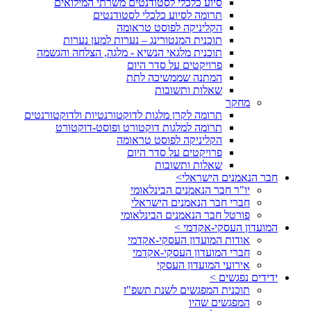
סיוע כלכלי לסטודנטים משרתי המילואים
תרומה לסיוע כלכלי לסטודנטים
הקליניקה לפוסט טראומה
תוכנית המנטורינג – נערות למען נערות
תוכנית מלגאי הנשיא - מלגה, הצלחה והגשמה
פרויקטים על סדר היום
המתנה שממשיכה לתת
שאלות ותשובות
מחקר
תרומה לקרן מלגות לדוקטורנטיות ולדוקטורנטים
תרומה למלגות דוקטורט ופוסט-דוקטורט
הקליניקה לפוסט טראומה
פרויקטים על סדר היום
שאלות ותשובות
חבר הנאמנים הישראלי>
יו"ר חבר הנאמנים הבינלאומי
חברי חבר הנאמנים הישראלי
פורטל חבר הנאמנים הבינלאומי
המועדון העסקי-אקדמי >
אודות המועדון העסקי-אקדמי
חברי המועדון העסקי-אקדמי
אירועי המועדון העסקי
ידידים נפגשים >
תוכנית המפגשים לשנת תשפ"ז
המפגשים שהיו