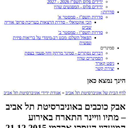
ידידים פלוס תשפ"ז 2026 - 2027
ידידים פלוס - המפגשים שהיו
סדרות>
סדרות תשפ"ז - סמסטר א'
הכי אקטואלי - סדרת הרצאות בעריכת פרופ' אוריה
שביט
סדרות תשפ"ו - סמסטר ב'
הפאזל השלם: מבט רב-מימדי על בריאות פיזית
ונפשית
סמינרים
דברים נסתרים - סמינר מרתק וחד-פעמי בצפת
הסמינרים שהיו
גיפט קארד
יצירת קשר
הינך נמצא כאן
לדף הבית של אוניברסיטת תל אביב
»
אגודת ידידי אוניברסיטת תל אביב
אבק כוכבים באוניברסיטת תל אביב
– מתיו וויינר התארח באירוע
המועדון העסקי אקדמי 21.12.2015