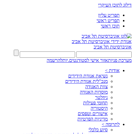
דילוג לתוכן העיקרי
תפריט עליון
תפריט ראשי
תוכן ראשי
אגודת ידידי
אוניברסיטת תל אביב
אוניברסיטת תל אביב
מערכת פניות
אזור אישי לסטודנטים.יות
להרשמה
אודות >
נשיאת אגודת הידידים
מנכ"לית אגודת הידידים
צוות האגודה
מוסדות האגודה
ניוזלטר
תחומי פעילות
היסטוריה
אישורים וטפסים
מדיניות הפרטיות
לתרומה >
סיוע כלכלי