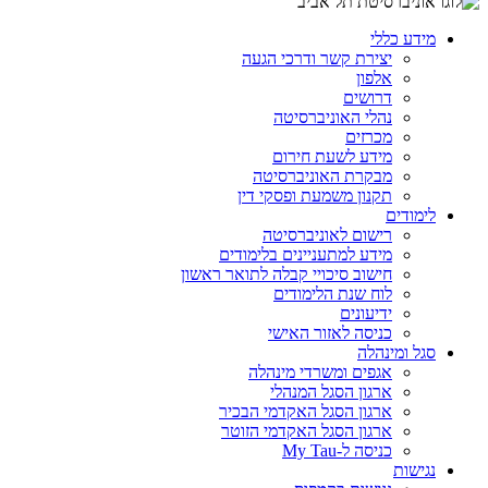
מידע כללי
יצירת קשר ודרכי הגעה
אלפון
דרושים
נהלי האוניברסיטה
מכרזים
מידע לשעת חירום
מבקרת האוניברסיטה
תקנון משמעת ופסקי דין
לימודים
רישום לאוניברסיטה
מידע למתעניינים בלימודים
חישוב סיכויי קבלה לתואר ראשון
לוח שנת הלימודים
ידיעונים
כניסה לאזור האישי
סגל ומינהלה
אגפים ומשרדי מינהלה
ארגון הסגל המנהלי
ארגון הסגל האקדמי הבכיר
ארגון הסגל האקדמי הזוטר
כניסה ל-My Tau
נגישות