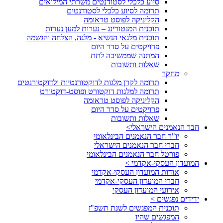
סיוע כלכלי לסטודנטים משרתי המילואים
תרומה לסיוע כלכלי לסטודנטים
הקליניקה לפוסט טראומה
תוכנית המנטורינג – נערות למען נערות
תוכנית מלגאי הנשיא - מלגה, הצלחה והגשמה
פרויקטים על סדר היום
המתנה שממשיכה לתת
שאלות ותשובות
מחקר
תרומה לקרן מלגות לדוקטורנטיות ולדוקטורנטים
תרומה למלגות דוקטורט ופוסט-דוקטורט
הקליניקה לפוסט טראומה
פרויקטים על סדר היום
שאלות ותשובות
חבר הנאמנים הישראלי>
יו"ר חבר הנאמנים הבינלאומי
חברי חבר הנאמנים הישראלי
פורטל חבר הנאמנים הבינלאומי
המועדון העסקי-אקדמי >
אודות המועדון העסקי-אקדמי
חברי המועדון העסקי-אקדמי
אירועי המועדון העסקי
ידידים נפגשים >
תוכנית המפגשים לשנת תשפ"ז
המפגשים שהיו