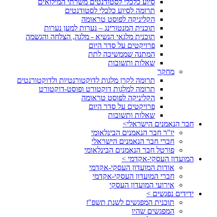
סיוע כלכלי לסטודנטים משרתי המילואים
תרומה לסיוע כלכלי לסטודנטים
הקליניקה לפוסט טראומה
תוכנית המנטורינג – נערות למען נערות
תוכנית מלגאי הנשיא - מלגה, הצלחה והגשמה
פרויקטים על סדר היום
המתנה שממשיכה לתת
שאלות ותשובות
מחקר
תרומה לקרן מלגות לדוקטורנטיות ולדוקטורנטים
תרומה למלגות דוקטורט ופוסט-דוקטורט
הקליניקה לפוסט טראומה
פרויקטים על סדר היום
שאלות ותשובות
חבר הנאמנים הישראלי>
יו"ר חבר הנאמנים הבינלאומי
חברי חבר הנאמנים הישראלי
פורטל חבר הנאמנים הבינלאומי
המועדון העסקי-אקדמי >
אודות המועדון העסקי-אקדמי
חברי המועדון העסקי-אקדמי
אירועי המועדון העסקי
ידידים נפגשים >
תוכנית המפגשים לשנת תשפ"ז
המפגשים שהיו