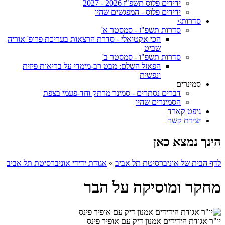
ידידים פלוס תשפ"ז 2026 - 2027
ידידים פלוס - המפגשים שהיו
סדרות>
סדרות תשפ"ז - סמסטר א'
הכי אקטואלי - סדרת הרצאות בעריכת פרופ' אוריה
שביט
סדרות תשפ"ו - סמסטר ב'
הפאזל השלם: מבט רב-מימדי על בריאות פיזית
ונפשית
סמינרים
דברים נסתרים - סמינר מרתק וחד-פעמי בצפת
הסמינרים שהיו
גיפט קארד
יצירת קשר
הינך נמצא כאן
לדף הבית של אוניברסיטת תל אביב
»
אגודת ידידי אוניברסיטת תל אביב
מחקר ומוסיקה על הבר
יו"ר אגודת הידידים אמנון דיק עם אופיר פינס