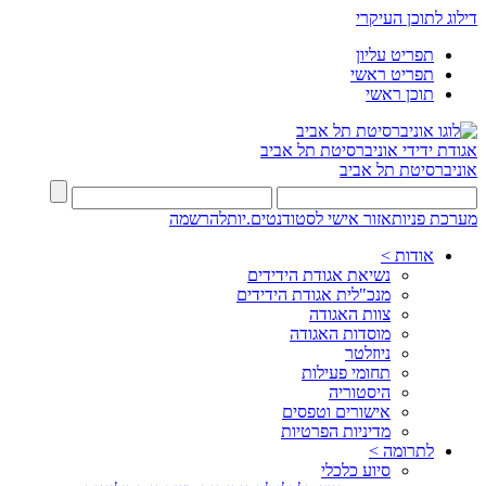
דילוג לתוכן העיקרי
תפריט עליון
תפריט ראשי
תוכן ראשי
אגודת ידידי
אוניברסיטת תל אביב
אוניברסיטת תל אביב
מערכת פניות
אזור אישי לסטודנטים.יות
להרשמה
אודות >
נשיאת אגודת הידידים
מנכ"לית אגודת הידידים
צוות האגודה
מוסדות האגודה
ניוזלטר
תחומי פעילות
היסטוריה
אישורים וטפסים
מדיניות הפרטיות
לתרומה >
סיוע כלכלי