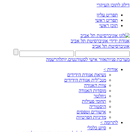
דילוג לתוכן העיקרי
תפריט עליון
תפריט ראשי
תוכן ראשי
אגודת ידידי
אוניברסיטת תל אביב
אוניברסיטת תל אביב
מערכת פניות
אזור אישי לסטודנטים.יות
להרשמה
אודות >
נשיאת אגודת הידידים
מנכ"לית אגודת הידידים
צוות האגודה
מוסדות האגודה
ניוזלטר
תחומי פעילות
היסטוריה
אישורים וטפסים
מדיניות הפרטיות
לתרומה >
סיוע כלכלי