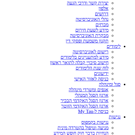
יצירת קשר ודרכי הגעה
אלפון
דרושים
נהלי האוניברסיטה
מכרזים
מידע לשעת חירום
מבקרת האוניברסיטה
תקנון משמעת ופסקי דין
לימודים
רישום לאוניברסיטה
מידע למתעניינים בלימודים
חישוב סיכויי קבלה לתואר ראשון
לוח שנת הלימודים
ידיעונים
כניסה לאזור האישי
סגל ומינהלה
אגפים ומשרדי מינהלה
ארגון הסגל המנהלי
ארגון הסגל האקדמי הבכיר
ארגון הסגל האקדמי הזוטר
כניסה ל-My Tau
נגישות
נגישות בקמפוס
מניעה וטיפול בהטרדה מינית
הנחיות בדבר חוק חופש המידע