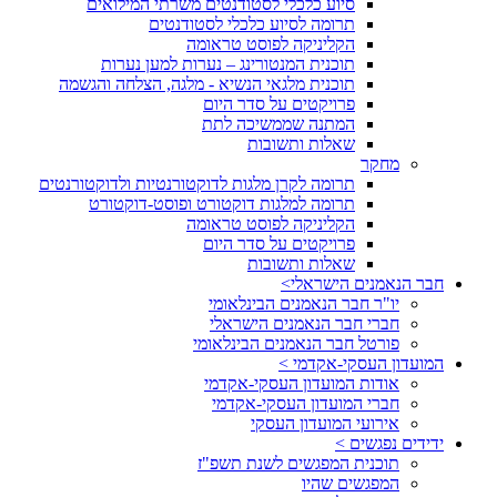
סיוע כלכלי לסטודנטים משרתי המילואים
תרומה לסיוע כלכלי לסטודנטים
הקליניקה לפוסט טראומה
תוכנית המנטורינג – נערות למען נערות
תוכנית מלגאי הנשיא - מלגה, הצלחה והגשמה
פרויקטים על סדר היום
המתנה שממשיכה לתת
שאלות ותשובות
מחקר
תרומה לקרן מלגות לדוקטורנטיות ולדוקטורנטים
תרומה למלגות דוקטורט ופוסט-דוקטורט
הקליניקה לפוסט טראומה
פרויקטים על סדר היום
שאלות ותשובות
חבר הנאמנים הישראלי>
יו"ר חבר הנאמנים הבינלאומי
חברי חבר הנאמנים הישראלי
פורטל חבר הנאמנים הבינלאומי
המועדון העסקי-אקדמי >
אודות המועדון העסקי-אקדמי
חברי המועדון העסקי-אקדמי
אירועי המועדון העסקי
ידידים נפגשים >
תוכנית המפגשים לשנת תשפ"ז
המפגשים שהיו