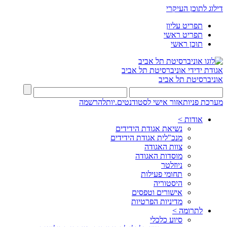
דילוג לתוכן העיקרי
תפריט עליון
תפריט ראשי
תוכן ראשי
אגודת ידידי
אוניברסיטת תל אביב
אוניברסיטת תל אביב
מערכת פניות
אזור אישי לסטודנטים.יות
להרשמה
אודות >
נשיאת אגודת הידידים
מנכ"לית אגודת הידידים
צוות האגודה
מוסדות האגודה
ניוזלטר
תחומי פעילות
היסטוריה
אישורים וטפסים
מדיניות הפרטיות
לתרומה >
סיוע כלכלי