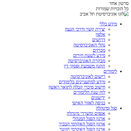
סרטון אחד
כל הזכויות שמורות
מידע כללי
יצירת קשר ודרכי הגעה
אלפון
דרושים
נהלי האוניברסיטה
מכרזים
מידע לשעת חירום
מבקרת האוניברסיטה
תקנון משמעת ופסקי דין
לימודים
רישום לאוניברסיטה
מידע למתעניינים בלימודים
חישוב סיכויי קבלה לתואר ראשון
לוח שנת הלימודים
ידיעונים
כניסה לאזור האישי
סגל ומינהלה
אגפים ומשרדי מינהלה
ארגון הסגל המנהלי
ארגון הסגל האקדמי הבכיר
ארגון הסגל האקדמי הזוטר