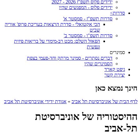
ידידים פלוס תשפ"ז 2026 - 2027
ידידים פלוס - המפגשים שהיו
סדרות>
סדרות תשפ"ז - סמסטר א'
הכי אקטואלי - סדרת הרצאות בעריכת פרופ' אוריה
שביט
סדרות תשפ"ו - סמסטר ב'
הפאזל השלם: מבט רב-מימדי על בריאות פיזית
ונפשית
סמינרים
דברים נסתרים - סמינר מרתק וחד-פעמי בצפת
הסמינרים שהיו
גיפט קארד
יצירת קשר
הינך נמצא כאן
לדף הבית של אוניברסיטת תל אביב
»
אגודת ידידי אוניברסיטת תל אביב
ההיסטוריה של אוניברסיטת
תל-אביב