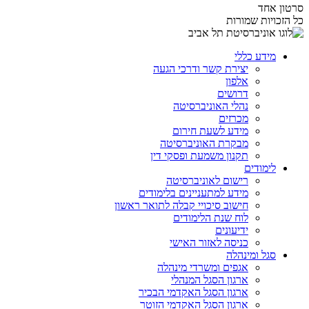
סרטון אחד
כל הזכויות שמורות
מידע כללי
יצירת קשר ודרכי הגעה
אלפון
דרושים
נהלי האוניברסיטה
מכרזים
מידע לשעת חירום
מבקרת האוניברסיטה
תקנון משמעת ופסקי דין
לימודים
רישום לאוניברסיטה
מידע למתעניינים בלימודים
חישוב סיכויי קבלה לתואר ראשון
לוח שנת הלימודים
ידיעונים
כניסה לאזור האישי
סגל ומינהלה
אגפים ומשרדי מינהלה
ארגון הסגל המנהלי
ארגון הסגל האקדמי הבכיר
ארגון הסגל האקדמי הזוטר