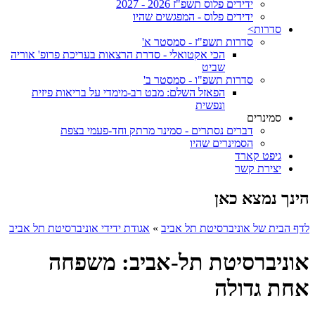
ידידים פלוס תשפ"ז 2026 - 2027
ידידים פלוס - המפגשים שהיו
סדרות>
סדרות תשפ"ז - סמסטר א'
הכי אקטואלי - סדרת הרצאות בעריכת פרופ' אוריה
שביט
סדרות תשפ"ו - סמסטר ב'
הפאזל השלם: מבט רב-מימדי על בריאות פיזית
ונפשית
סמינרים
דברים נסתרים - סמינר מרתק וחד-פעמי בצפת
הסמינרים שהיו
גיפט קארד
יצירת קשר
הינך נמצא כאן
לדף הבית של אוניברסיטת תל אביב
»
אגודת ידידי אוניברסיטת תל אביב
אוניברסיטת תל-אביב: משפחה
אחת גדולה