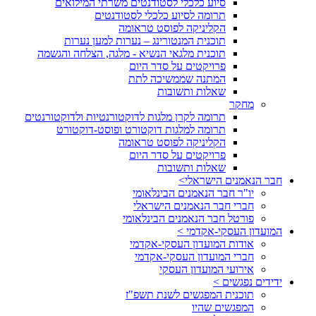
סיוע כלכלי לסטודנטים משרתי המילואים
תרומה לסיוע כלכלי לסטודנטים
הקליניקה לפוסט טראומה
תוכנית המנטורינג – נערות למען נערות
תוכנית מלגאי הנשיא - מלגה, הצלחה והגשמה
פרויקטים על סדר היום
המתנה שממשיכה לתת
שאלות ותשובות
מחקר
תרומה לקרן מלגות לדוקטורנטיות ולדוקטורנטים
תרומה למלגות דוקטורט ופוסט-דוקטורט
הקליניקה לפוסט טראומה
פרויקטים על סדר היום
שאלות ותשובות
חבר הנאמנים הישראלי>
יו"ר חבר הנאמנים הבינלאומי
חברי חבר הנאמנים הישראלי
פורטל חבר הנאמנים הבינלאומי
המועדון העסקי-אקדמי >
אודות המועדון העסקי-אקדמי
חברי המועדון העסקי-אקדמי
אירועי המועדון העסקי
ידידים נפגשים >
תוכנית המפגשים לשנת תשפ"ז
המפגשים שהיו