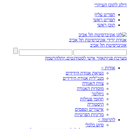
דילוג לתוכן העיקרי
תפריט עליון
תפריט ראשי
תוכן ראשי
אגודת ידידי
אוניברסיטת תל אביב
אוניברסיטת תל אביב
מערכת פניות
אזור אישי לסטודנטים.יות
להרשמה
אודות >
נשיאת אגודת הידידים
מנכ"לית אגודת הידידים
צוות האגודה
מוסדות האגודה
ניוזלטר
תחומי פעילות
היסטוריה
אישורים וטפסים
מדיניות הפרטיות
לתרומה >
סיוע כלכלי