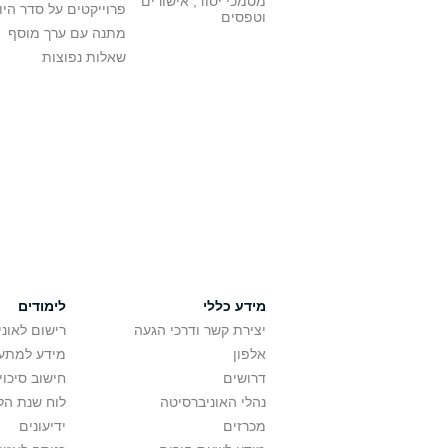
מסמכי יסוד, אישורים
פרוייקטים על סדר היו
וטפסים
מתנה עם ערך מוסף
שאלות נפוצות
מידע כללי
לימודים
יצירת קשר ודרכי הגעה
רישום לאונ
אלפון
מידע למתענ
דרושים
חישוב סיכוי
נהלי האוניברסיטה
לוח שנת הל
מכרזים
ידיעונים