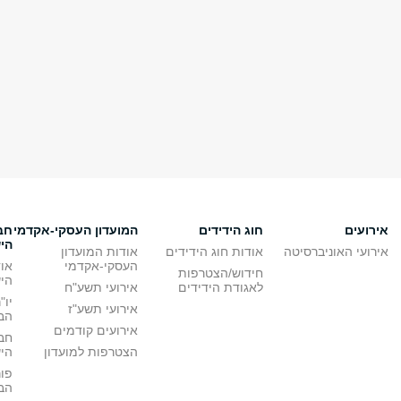
אירועים
חוג הידידים
המועדון העסקי-אקדמי
חב
הי
אירועי האוניברסיטה
אודות חוג הידידים
אודות המועדון
העסקי-אקדמי
או
חידוש/הצטרפות
הי
לאגודת הידידים
אירועי תשע"ח
יו"
אירועי תשע"ז
הבי
אירועים קודמים
חב
הצטרפות למועדון
הי
פו
הבי