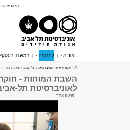
תוכן
תפריט
דף הבית
אלפון
עליון
ראשי
אודות
לתרומה
המועדון העסקי-
|
|
הינך נמצא כאן
>
אגודת ידידי אוניברסיטת תל אביב
> השבת המוחות -
השבת המוחות - חוקרי
לאוניברסיטת תל-אביב
סרטון אחד