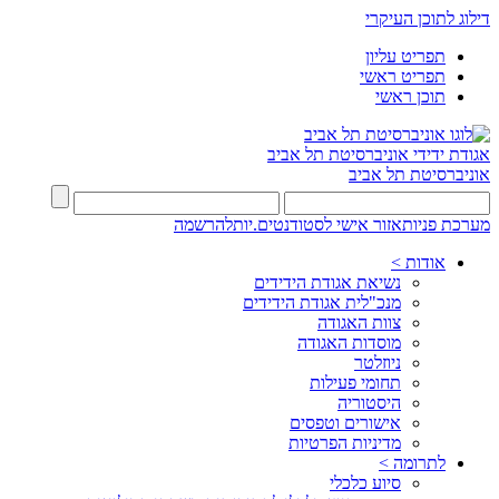
דילוג לתוכן העיקרי
תפריט עליון
תפריט ראשי
תוכן ראשי
אגודת ידידי
אוניברסיטת תל אביב
אוניברסיטת תל אביב
מערכת פניות
אזור אישי לסטודנטים.יות
להרשמה
אודות >
נשיאת אגודת הידידים
מנכ"לית אגודת הידידים
צוות האגודה
מוסדות האגודה
ניוזלטר
תחומי פעילות
היסטוריה
אישורים וטפסים
מדיניות הפרטיות
לתרומה >
סיוע כלכלי