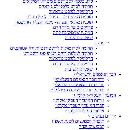
סיוע כלכלי לסטודנטים משרתי המילואים
תרומה לסיוע כלכלי לסטודנטים
הקליניקה לפוסט טראומה
תוכנית המנטורינג – נערות למען נערות
תוכנית מלגאי הנשיא - מלגה, הצלחה והגשמה
פרויקטים על סדר היום
המתנה שממשיכה לתת
שאלות ותשובות
מחקר
תרומה לקרן מלגות לדוקטורנטיות ולדוקטורנטים
תרומה למלגות דוקטורט ופוסט-דוקטורט
הקליניקה לפוסט טראומה
פרויקטים על סדר היום
שאלות ותשובות
חבר הנאמנים הישראלי>
יו"ר חבר הנאמנים הבינלאומי
חברי חבר הנאמנים הישראלי
פורטל חבר הנאמנים הבינלאומי
המועדון העסקי-אקדמי >
אודות המועדון העסקי-אקדמי
חברי המועדון העסקי-אקדמי
אירועי המועדון העסקי
ידידים נפגשים >
תוכנית המפגשים לשנת תשפ"ז
המפגשים שהיו