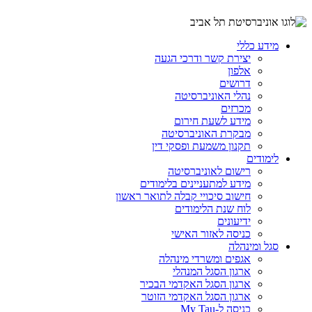
מידע כללי
יצירת קשר ודרכי הגעה
אלפון
דרושים
נהלי האוניברסיטה
מכרזים
מידע לשעת חירום
מבקרת האוניברסיטה
תקנון משמעת ופסקי דין
לימודים
רישום לאוניברסיטה
מידע למתעניינים בלימודים
חישוב סיכויי קבלה לתואר ראשון
לוח שנת הלימודים
ידיעונים
כניסה לאזור האישי
סגל ומינהלה
אגפים ומשרדי מינהלה
ארגון הסגל המנהלי
ארגון הסגל האקדמי הבכיר
ארגון הסגל האקדמי הזוטר
כניסה ל-My Tau