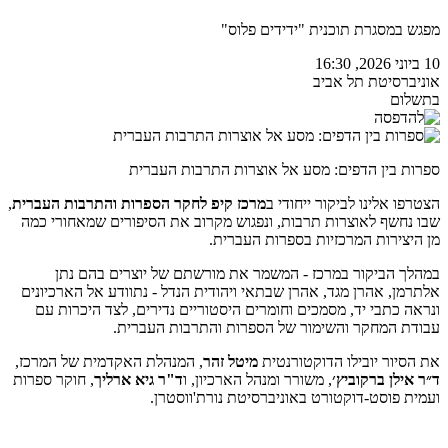
מפגש במסגרת תוכנית "ידידים פלוס"
10 ביוני 2026, 16:30
אוניברסיטת תל אביב
בתשלום
ספרות בין הדפים: מסע אל אוצרות התרבות העברית
הצטרפו אלינו לביקור ייחודי ב
מרכז קיפ לחקר הספרות והתרבות העברית
,
שבו נחשף לאוצרות תרבות, ונפגוש מקרוב את הסיפורים שמאחורי כמה
מן היצירות המרכזיות בספרות העברית.
במהלך הביקור במרכז - המשמר את מורשתם של יוצרים בהם נתן
אלתרמן, אהרן מגד, אהרן שבתאי ויהודית הנדל - נתוודע אל הארכיונים
ונראה כתבי יד, מסמכים וחומרים היסטוריים נדירים, לצד היכרות עם
עבודת המחקר והשימור של הספרות והתרבות העברית.
את הסיור יובילו הדוקטורנטית
מיטל זהר
, המנהלת האקדמית של המרכז,
ד״ר אילן ברקוביץ׳
, משורר ומנהל הארכיון, ו
ד"ר גיא ארליך
, חוקר ספרות
ועמית פוסט-דוקטורט באוניברסיטת נורת'ווסטרן.