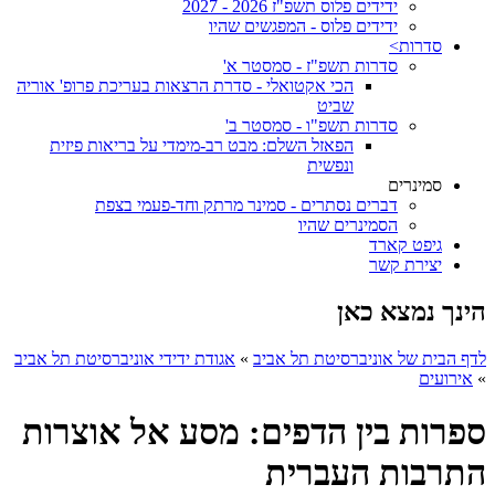
ידידים פלוס תשפ"ז 2026 - 2027
ידידים פלוס - המפגשים שהיו
סדרות>
סדרות תשפ"ז - סמסטר א'
הכי אקטואלי - סדרת הרצאות בעריכת פרופ' אוריה
שביט
סדרות תשפ"ו - סמסטר ב'
הפאזל השלם: מבט רב-מימדי על בריאות פיזית
ונפשית
סמינרים
דברים נסתרים - סמינר מרתק וחד-פעמי בצפת
הסמינרים שהיו
גיפט קארד
יצירת קשר
הינך נמצא כאן
לדף הבית של אוניברסיטת תל אביב
»
אגודת ידידי אוניברסיטת תל אביב
»
אירועים
ספרות בין הדפים: מסע אל אוצרות
התרבות העברית