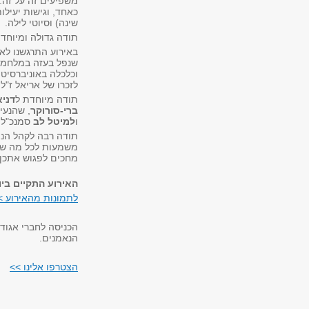
משפיעים זה על זה.
כאחד, וגישות יעילו
שינה) וסיוטי לילה.
תודה גדולה ומיוחד
באירוע התרגשנו ל
שנפל בעזה במלחמת
וכלכלה באוניברסיט
לזכרו של אריאל ז"ל.
תודה מיוחדת ל
דניא
ברי-סורוקר
, שהנעי
ו
למיטל לב
סמנכ"לי
תודה רבה לקהל הנפ
משמעות לכל מה שא
מחכים לפגוש אתכן ואת
האירוע התקיים ביום שישי, 5.6.26, א
לתמונות מהאירוע >
הכניסה לחברי אגוד
הנאמנים.
הצטרפו אלינו >>