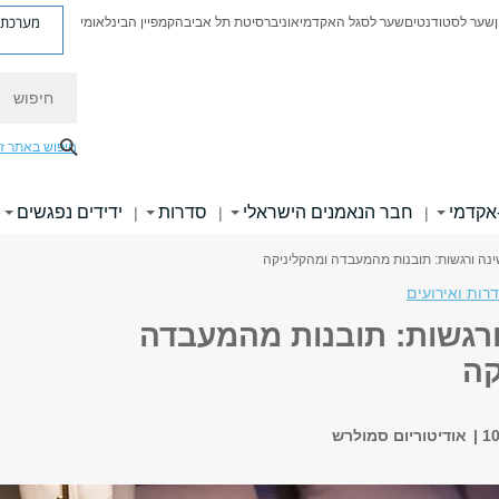
מערכת פ
שער לסטודנטים
שער לסגל האקדמי
אוניברסיטת תל אביב
הקמפיין הבינלאומי
חיפוש
חיפוש באתר ז
אקדמי
חבר הנאמנים הישראלי
סדרות
ידידים נפגשים
|
|
|
ינה ורגשות: תובנות מהמעבדה ומהקליניקה
רות ואירועים
ורגשות: תובנות מהמעבדה
קה
אודיטוריום סמולרש