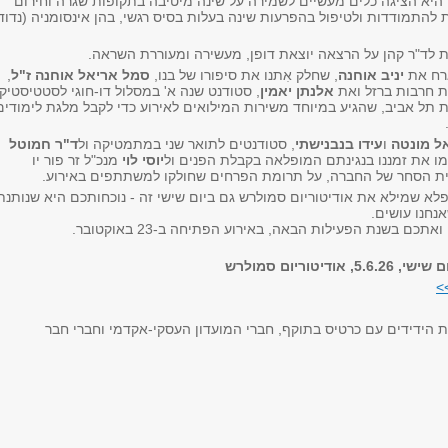
 היא הציגה כלים מעשיים לשמירה על שינה מיטיבה בתקופות שגרה וחירום
ת להתמודדות ולטיפול בהפרעות שינה בעלות בסיס רגשי, בהן אינסומניה (נדוד
ת לד"ר קהן על הרצאה יוצאת דופן, מעשירה ומעוררת השראה.
ארח את
יניב אוחנה
, שחלק אִתנו את סיפורו של בנו,
סמל אריאל אוחנה ז"ל
,
 חרבות ברזל ואת
אלנתן יאמין
, סטודנט שנה א' במסלול דו-חוגי לסטטיסטיק
ת תל אביב, שהגיע במיוחד משירות המילואים לאירוע כדי לקבל מלגת לימודים
ל מונטה
ו
עידו בנבנישתי
, סטודנטים לתואר שני במתמטיקה ול
ד"ר חמוטל
מו את זמננו בנגינתם המופלאה בקבלת הפנים ול
יוסי לוי
מנכ"ל זר פור יו
ת הסחר של החברה, על תרומת הפרחים שחולקו למשתתפים באירוע.
לא שמילא את אודיטוריום סמולרש גם ביום שישי זה - נוכחותכם היא שנותנת
נחנו עושים.
כם בשנת הפעילות הבאה, באירוע הפתיחה ב-23 באוקטובר.
ודיטוריום סמולרש
>
ת הידידים עם כרטיס בתוקף, חברי המועדון העסקי-אקדמי וחברי חבר