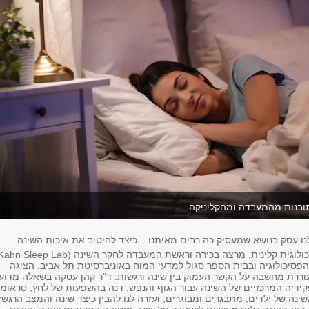
תובנות מהמעבדה ומהקליניקה
נו עסק בנושא שמעסיק כה רבים מאיתנו – כיצד להיטיב את איכות השינה.
פסיכולוגיה ובבית הספר סגול למדעי המוח באוניברסיטת תל אביב, הציגה
רת מחשבה על הקשר העמוק בין שינה ורגשות. ד"ר קהן עסקה בשאלה מדוע
קידיה המרכזיים של השינה עבור הגוף והנפש, דנה בהשפעות של לחץ, טראומ
נה של ילדים, מתבגרים ומבוגרים, ועזרה לנו להבין כיצד שינה והמצב הרגשי