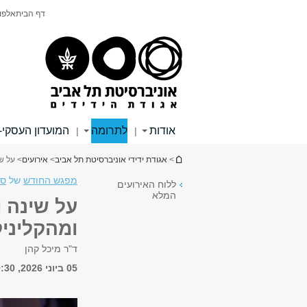
תוכן
תפריט
דף הבית
אלפון
עליון
ראשי
אודות
לתרומה
המועדון העסקי-
|
|
הינך נמצא כאן
>
אגודת ידידי אוניברסיטת תל אביב
>
אירועים
> על ש
מפגש החודש
של
סד
ללוח האירועים
המלא
על שינה 
ומהקליני
ד"ר מיכל קהן
05 ביוני 2026, 10:30