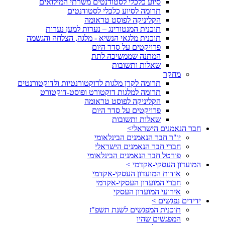
סיוע כלכלי לסטודנטים משרתי המילואים
תרומה לסיוע כלכלי לסטודנטים
הקליניקה לפוסט טראומה
תוכנית המנטורינג – נערות למען נערות
תוכנית מלגאי הנשיא - מלגה, הצלחה והגשמה
פרויקטים על סדר היום
המתנה שממשיכה לתת
שאלות ותשובות
מחקר
תרומה לקרן מלגות לדוקטורנטיות ולדוקטורנטים
תרומה למלגות דוקטורט ופוסט-דוקטורט
הקליניקה לפוסט טראומה
פרויקטים על סדר היום
שאלות ותשובות
חבר הנאמנים הישראלי>
יו"ר חבר הנאמנים הבינלאומי
חברי חבר הנאמנים הישראלי
פורטל חבר הנאמנים הבינלאומי
המועדון העסקי-אקדמי >
אודות המועדון העסקי-אקדמי
חברי המועדון העסקי-אקדמי
אירועי המועדון העסקי
ידידים נפגשים >
תוכנית המפגשים לשנת תשפ"ז
המפגשים שהיו