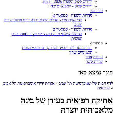
ידידים פלוס תשפ"ז 2026 - 2027
ידידים פלוס - המפגשים שהיו
סדרות>
סדרות תשפ"ז - סמסטר א'
הכי אקטואלי - סדרת הרצאות בעריכת פרופ' אוריה
שביט
סדרות תשפ"ו - סמסטר ב'
הפאזל השלם: מבט רב-מימדי על בריאות פיזית
ונפשית
סמינרים
דברים נסתרים - סמינר מרתק וחד-פעמי בצפת
הסמינרים שהיו
גיפט קארד
יצירת קשר
הינך נמצא כאן
לדף הבית של אוניברסיטת תל אביב
»
אגודת ידידי אוניברסיטת תל אביב
»
אירועים
אתיקה רפואית בעידן של בינה
מלאכותית יוצרת