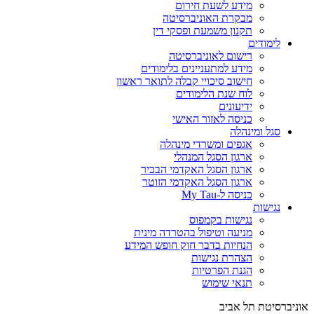
מידע לשעת חירום
מבקרת האוניברסיטה
תקנון משמעת ופסקי דין
לימודים
רישום לאוניברסיטה
מידע למתעניינים בלימודים
חישוב סיכויי קבלה לתואר ראשון
לוח שנת הלימודים
ידיעונים
כניסה לאזור האישי
סגל ומינהלה
אגפים ומשרדי מינהלה
ארגון הסגל המנהלי
ארגון הסגל האקדמי הבכיר
ארגון הסגל האקדמי הזוטר
כניסה ל-My Tau
נגישות
נגישות בקמפוס
מניעה וטיפול בהטרדה מינית
הנחיות בדבר חוק חופש המידע
הצהרת נגישות
הגנת הפרטיות
תנאי שימוש
אוניברסיטת תל אביב