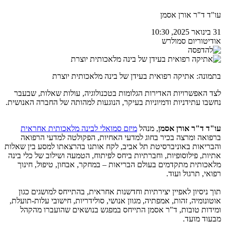
עו"ד ד"ר אורן אסמן
31 בינואר 2025, 10:30
אודיטוריום סמולרש
בתמונה: אתיקה רפואית בעידן של בינה מלאכותית יוצרת
לצד האפשרויות האדירות הגלומות בטכנולוגיה, עולות שאלות, שבעבר
נחשבו עתידניות ודמיוניות בעיקר, הנוגעות למהותה של החברה האנושית.
עו"ד ד"ר אורן אסמן
, מנהל
מיזם סמואלי לבינה מלאכותית אחראית
ברפואה ומרצה בכיר בחוג למדעי האחיות, הפקולטה למדעי הרפואה
והבריאות באוניברסיטת תל אביב, לקח אותנו בהרצאתו למסע בין שאלות
אתיות, פילוסופיות, וחברתיות ביחס לפיתוח, הטמעה ושילוב של כלי בינה
מלאכותית מתקדמים בעולם הבריאות – במחקר, אבחון, טיפול, חינוך
רפואי, תרגול ועוד.
תוך ניסיון לאפיין יצירתיות וחדשנות אחראית, בהתייחס למושגים כגון
אוטונומיה, זהות, אמפתיה, מגוון אנושי, סולידריות, חישובי עלות-תועלת,
ומידות טובות, ד"ר אסמן התייחס במפגש בנושאים שהועברו מהקהל
מבעוד מועד.