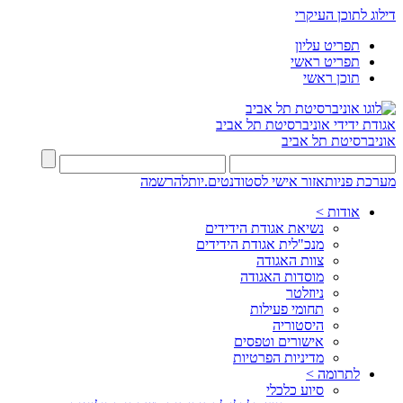
דילוג לתוכן העיקרי
תפריט עליון
תפריט ראשי
תוכן ראשי
אגודת ידידי
אוניברסיטת תל אביב
אוניברסיטת תל אביב
מערכת פניות
אזור אישי לסטודנטים.יות
להרשמה
אודות >
נשיאת אגודת הידידים
מנכ"לית אגודת הידידים
צוות האגודה
מוסדות האגודה
ניוזלטר
תחומי פעילות
היסטוריה
אישורים וטפסים
מדיניות הפרטיות
לתרומה >
סיוע כלכלי