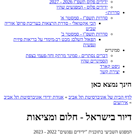
ידידים פלוס תשפ"ז 2026 - 2027
ידידים פלוס - המפגשים שהיו
סדרות>
סדרות תשפ"ז - סמסטר א'
הכי אקטואלי - סדרת הרצאות בעריכת פרופ' אוריה
שביט
סדרות תשפ"ו - סמסטר ב'
הפאזל השלם: מבט רב-מימדי על בריאות פיזית
ונפשית
סמינרים
דברים נסתרים - סמינר מרתק וחד-פעמי בצפת
הסמינרים שהיו
גיפט קארד
יצירת קשר
הינך נמצא כאן
לדף הבית של אוניברסיטת תל אביב
»
אגודת ידידי אוניברסיטת תל אביב
»
אירועים
דיור בישראל - חלום ומציאות
המפגש השביעי בתוכנית "ידידים נפגשים" 2022 - 2023