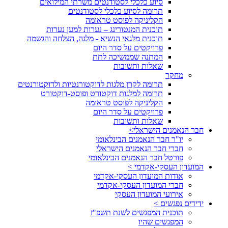
סיוע כלכלי לסטודנטים משרתי המילואים
תרומה לסיוע כלכלי לסטודנטים
הקליניקה לפוסט טראומה
תוכנית המנטורינג – נערות למען נערות
תוכנית מלגאי הנשיא - מלגה, הצלחה והגשמה
פרויקטים על סדר היום
המתנה שממשיכה לתת
שאלות ותשובות
מחקר
תרומה לקרן מלגות לדוקטורנטיות ולדוקטורנטים
תרומה למלגות דוקטורט ופוסט-דוקטורט
הקליניקה לפוסט טראומה
פרויקטים על סדר היום
שאלות ותשובות
חבר הנאמנים הישראלי>
יו"ר חבר הנאמנים הבינלאומי
חברי חבר הנאמנים הישראלי
פורטל חבר הנאמנים הבינלאומי
המועדון העסקי-אקדמי >
אודות המועדון העסקי-אקדמי
חברי המועדון העסקי-אקדמי
אירועי המועדון העסקי
ידידים נפגשים >
תוכנית המפגשים לשנת תשפ"ז
המפגשים שהיו