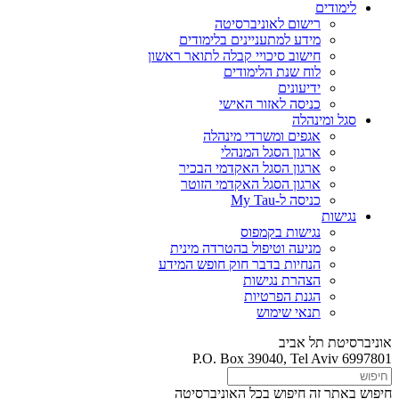
לימודים
רישום לאוניברסיטה
מידע למתעניינים בלימודים
חישוב סיכויי קבלה לתואר ראשון
לוח שנת הלימודים
ידיעונים
כניסה לאזור האישי
סגל ומינהלה
אגפים ומשרדי מינהלה
ארגון הסגל המנהלי
ארגון הסגל האקדמי הבכיר
ארגון הסגל האקדמי הזוטר
כניסה ל-My Tau
נגישות
נגישות בקמפוס
מניעה וטיפול בהטרדה מינית
הנחיות בדבר חוק חופש המידע
הצהרת נגישות
הגנת הפרטיות
תנאי שימוש
אוניברסיטת תל אביב
P.O. Box 39040, Tel Aviv 6997801
חיפוש באתר זה
חיפוש בכל האוניברסיטה