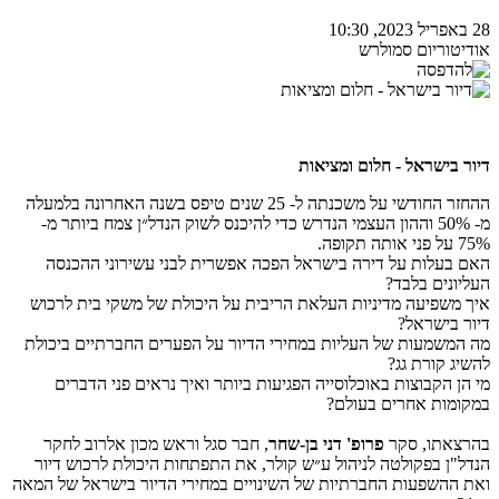
28 באפריל 2023, 10:30
אודיטוריום סמולרש
דיור בישראל - חלום ומציאות
ההחזר החודשי על משכנתה ל- 25 שנים טיפס בשנה האחרונה בלמעלה
מ- 50% וההון העצמי הנדרש כדי להיכנס לשוק הנדל״ן צמח ביותר מ-
75% על פני אותה תקופה.
האם בעלות על דירה בישראל הפכה אפשרית לבני עשירוני ההכנסה
העליונים בלבד?
איך משפיעה מדיניות העלאת הריבית על היכולת של משקי בית לרכוש
דיור בישראל?
מה המשמעות של העליות במחירי הדיור על הפערים החברתיים ביכולת
להשיג קורת גג?
מי הן הקבוצות באוכלוסייה הפגיעות ביותר ואיך נראים פני הדברים
במקומות אחרים בעולם?
בהרצאתו, סקר
פרופ' דני בן-שחר
, חבר סגל וראש מכון אלרוב לחקר
הנדל"ן בפקולטה לניהול ע״ש קולר, את התפתחות היכולת לרכוש דיור
ואת ההשפעות החברתיות של השינויים במחירי הדיור בישראל של המאה