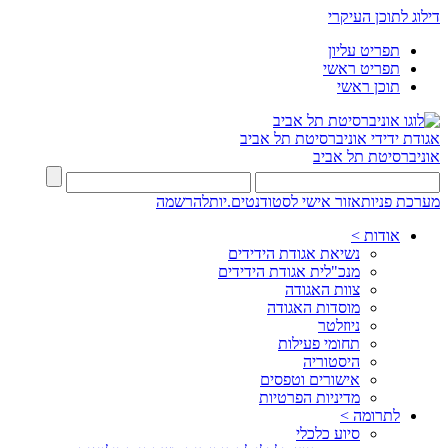
דילוג לתוכן העיקרי
תפריט עליון
תפריט ראשי
תוכן ראשי
אגודת ידידי
אוניברסיטת תל אביב
אוניברסיטת תל אביב
מערכת פניות
אזור אישי לסטודנטים.יות
להרשמה
אודות >
נשיאת אגודת הידידים
מנכ"לית אגודת הידידים
צוות האגודה
מוסדות האגודה
ניוזלטר
תחומי פעילות
היסטוריה
אישורים וטפסים
מדיניות הפרטיות
לתרומה >
סיוע כלכלי