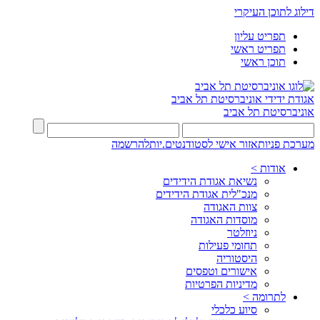
דילוג לתוכן העיקרי
תפריט עליון
תפריט ראשי
תוכן ראשי
אגודת ידידי
אוניברסיטת תל אביב
אוניברסיטת תל אביב
מערכת פניות
אזור אישי לסטודנטים.יות
להרשמה
אודות >
נשיאת אגודת הידידים
מנכ"לית אגודת הידידים
צוות האגודה
מוסדות האגודה
ניוזלטר
תחומי פעילות
היסטוריה
אישורים וטפסים
מדיניות הפרטיות
לתרומה >
סיוע כלכלי