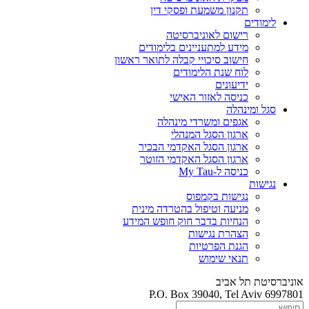
תקנון משמעת ופסקי דין
לימודים
רישום לאוניברסיטה
מידע למתעניינים בלימודים
חישוב סיכויי קבלה לתואר ראשון
לוח שנת הלימודים
ידיעונים
כניסה לאזור האישי
סגל ומינהלה
אגפים ומשרדי מינהלה
ארגון הסגל המנהלי
ארגון הסגל האקדמי הבכיר
ארגון הסגל האקדמי הזוטר
כניסה ל-My Tau
נגישות
נגישות בקמפוס
מניעה וטיפול בהטרדה מינית
הנחיות בדבר חוק חופש המידע
הצהרת נגישות
הגנת הפרטיות
תנאי שימוש
אוניברסיטת תל אביב
P.O. Box 39040, Tel Aviv 6997801