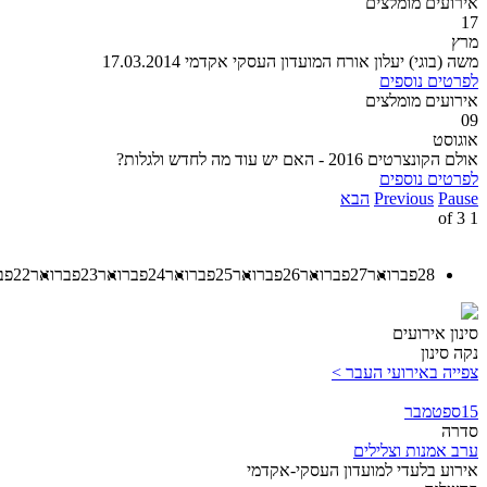
אירועים מומלצים
17
מרץ
משה (בוגי) יעלון אורח המועדון העסקי אקדמי 17.03.2014
לפרטים נוספים
אירועים מומלצים
09
אוגוסט
אולם הקונצרטים 2016 - האם יש עוד מה לחדש ולגלות?
לפרטים נוספים
Pause
Previous
הבא
3
of
1
28
פברואר
27
פברואר
26
פברואר
25
פברואר
24
פברואר
23
פברואר
22
פב
סינון אירועים
נקה סינון
צפייה באירועי העבר >
15
ספטמבר
סדרה
ערב אמנות וצלילים
אירוע בלעדי למועדון העסקי-אקדמי