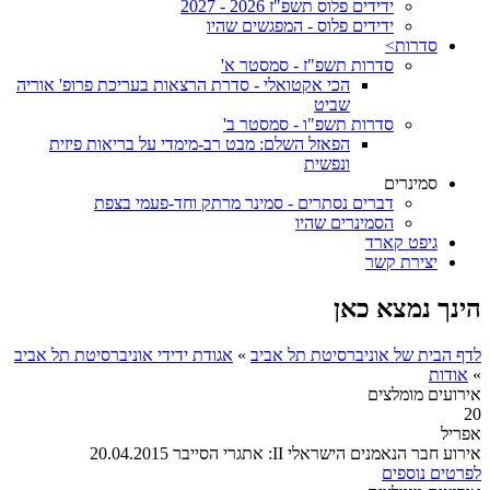
ידידים פלוס תשפ"ז 2026 - 2027
ידידים פלוס - המפגשים שהיו
סדרות>
סדרות תשפ"ז - סמסטר א'
הכי אקטואלי - סדרת הרצאות בעריכת פרופ' אוריה
שביט
סדרות תשפ"ו - סמסטר ב'
הפאזל השלם: מבט רב-מימדי על בריאות פיזית
ונפשית
סמינרים
דברים נסתרים - סמינר מרתק וחד-פעמי בצפת
הסמינרים שהיו
גיפט קארד
יצירת קשר
הינך נמצא כאן
לדף הבית של אוניברסיטת תל אביב
»
אגודת ידידי אוניברסיטת תל אביב
»
אודות
אירועים מומלצים
20
אפריל
אירוע חבר הנאמנים הישראלי II: אתגרי הסייבר 20.04.2015
לפרטים נוספים