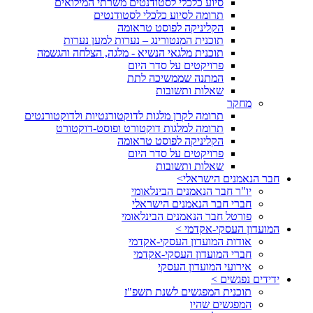
סיוע כלכלי לסטודנטים משרתי המילואים
תרומה לסיוע כלכלי לסטודנטים
הקליניקה לפוסט טראומה
תוכנית המנטורינג – נערות למען נערות
תוכנית מלגאי הנשיא - מלגה, הצלחה והגשמה
פרויקטים על סדר היום
המתנה שממשיכה לתת
שאלות ותשובות
מחקר
תרומה לקרן מלגות לדוקטורנטיות ולדוקטורנטים
תרומה למלגות דוקטורט ופוסט-דוקטורט
הקליניקה לפוסט טראומה
פרויקטים על סדר היום
שאלות ותשובות
חבר הנאמנים הישראלי>
יו"ר חבר הנאמנים הבינלאומי
חברי חבר הנאמנים הישראלי
פורטל חבר הנאמנים הבינלאומי
המועדון העסקי-אקדמי >
אודות המועדון העסקי-אקדמי
חברי המועדון העסקי-אקדמי
אירועי המועדון העסקי
ידידים נפגשים >
תוכנית המפגשים לשנת תשפ"ז
המפגשים שהיו