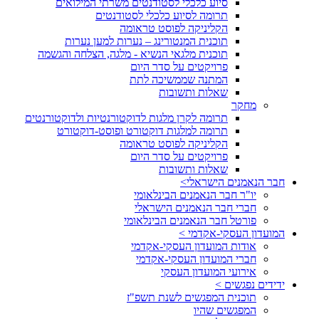
סיוע כלכלי לסטודנטים משרתי המילואים
תרומה לסיוע כלכלי לסטודנטים
הקליניקה לפוסט טראומה
תוכנית המנטורינג – נערות למען נערות
תוכנית מלגאי הנשיא - מלגה, הצלחה והגשמה
פרויקטים על סדר היום
המתנה שממשיכה לתת
שאלות ותשובות
מחקר
תרומה לקרן מלגות לדוקטורנטיות ולדוקטורנטים
תרומה למלגות דוקטורט ופוסט-דוקטורט
הקליניקה לפוסט טראומה
פרויקטים על סדר היום
שאלות ותשובות
חבר הנאמנים הישראלי>
יו"ר חבר הנאמנים הבינלאומי
חברי חבר הנאמנים הישראלי
פורטל חבר הנאמנים הבינלאומי
המועדון העסקי-אקדמי >
אודות המועדון העסקי-אקדמי
חברי המועדון העסקי-אקדמי
אירועי המועדון העסקי
ידידים נפגשים >
תוכנית המפגשים לשנת תשפ"ז
המפגשים שהיו