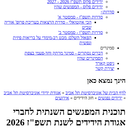
ידידים פלוס תשפ"ז 2026 - 2027
ידידים פלוס - המפגשים שהיו
סדרות>
סדרות תשפ"ז - סמסטר א'
הכי אקטואלי - סדרת הרצאות בעריכת פרופ' אוריה
שביט
סדרות תשפ"ו - סמסטר ב'
הפאזל השלם: מבט רב-מימדי על בריאות פיזית
ונפשית
סמינרים
דברים נסתרים - סמינר מרתק וחד-פעמי בצפת
הסמינרים שהיו
גיפט קארד
יצירת קשר
הינך נמצא כאן
לדף הבית של אוניברסיטת תל אביב
»
אגודת ידידי אוניברסיטת תל אביב
»
ידידים נפגשים
»
חוג הידידים
»
אירועים
תוכנית המפגשים השנתית לחברי
אגודת הידידים לשנת תשפ"ז 2026