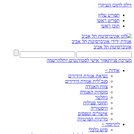
דילוג לתוכן העיקרי
תפריט עליון
תפריט ראשי
תוכן ראשי
אגודת ידידי
אוניברסיטת תל אביב
אוניברסיטת תל אביב
מערכת פניות
אזור אישי לסטודנטים.יות
להרשמה
אודות >
נשיאת אגודת הידידים
מנכ"לית אגודת הידידים
צוות האגודה
מוסדות האגודה
ניוזלטר
תחומי פעילות
היסטוריה
אישורים וטפסים
מדיניות הפרטיות
לתרומה >
סיוע כלכלי