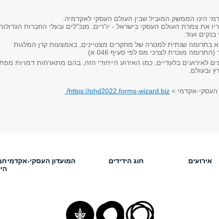
מי הינו הממשק המוביל שבין העולם העסקי לאקדמיה.
ריו את צמרת העולם העסקי בישראל - יו"רים, מנכ"לים ובעלי החברות הגדולות
בנקים ועוד.
א בתרומה שנתית למטרה של מחקרים מצטיינים, באמצעות קרן המלגות
התרומה מוכרת לצרכי מס לפי סעיף 046 א).
נים לאירועים בלעדיים, כמו האירוע הייחודי הזה, בהם מתארחות דמויות מפת
ץ ובעולם.
 העסקי-אקדמי >
https://phd2022.forms-wizard.biz/
אירועים
חוג הידידים
המועדון העסקי-אקדמי
חב
הי