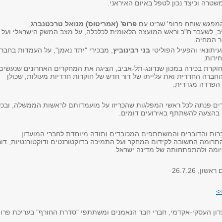
טרה וכיצד נכון לטפל באיום האיראני.
המפגש שוחח פרופ' שביט עם
פרופ' (אמריטוס) מנואל טרכטנברג
,
ב, לשעבר ח"כ וראש המועצה הלאומית לכלכלה, על מצב המשק הישראלי ועל
ר המחיה.
תונאי והפעיל הפוליטי
בני רבינוביץ
, מבכירי "יתד נאמן", על העמדות בחבר
ירות.
חוקרת בכירה במכון שנדונג-תל-אביב, הציגה את המחקרים האחרונים שנעשים
חברה החרדית ואת עלייתו של דור חדש של חוקרות חרדיות מעולות, שכולן
 הפרדה מגדרית.
דידים פנתה לכל ראשי המפלגות שהכריזו על מועמדותם לראשות הממשלה, ובכל
בהצעה להשתתף באירועים דומים.
רות והדוברים והמשתתפים המכובדים ותודה מיוחדת לחברי המועדון
תרומה החשובה לקידום המחקר ועל התמיכה בדוקטורנטים ודוקטורנטיות, דור
ומה ולהתפתחותה של מדינה ישראל.
ן, 26.7.26
>
דון העסקי-אקדמי, חברי חבר הנאמנים ומשתתפי "סדרת החורף" בעריכת פרופ