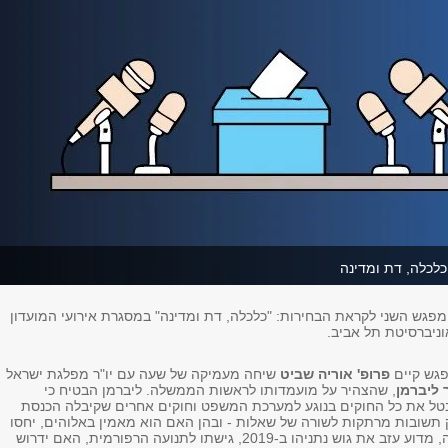
לכלה, דת ומדינה
מפגש השני לקראת הבחירות: "כלכלה, דת ומדינה" במסגרת אירועי המועדון
ניברסיטת תל אביב.
פגש קיים
פרופ' אוריה שביט
שיחה מעמיקה של שעה עם יו"ר מפלגת ישראל
 ליברמן
, שהצהיר על מועמדותו לראשות הממשלה. ליברמן הבטיח כי
 את כל החוקים בנוגע למערכת המשפט וחוקים אחרים שקיבלה הכנסת
ק תשובות מרתקות לשורה של שאלות - ובהן האם הוא מאמין באלוהים, יחסו
למלחמה באוקראינה, מדוע עזב את גוש נתניהו ב-2019, גישתו לתנועה הרפורמית, האם ידרוש