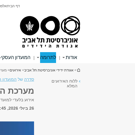
תוכן
תפריט
דף הבית
אלפון
עליון
ראשי
אודות
לתרומה
המועדון העסקי-
|
|
הינך נמצא כאן
>
אגודת ידידי אוניברסיטת תל אביב
>
אירועים
> מערכ
סדרה
של
המועדון 
ללוח האירועים
המלא
מערכת הב
אירוע בלעדי למועדו
26 ביולי 2026, 16:45