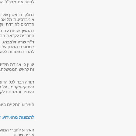
לפטר את מפכ"ל המש
בחלקו הראשון של 
אוניברסיטת תל אבי
הדרכים להורדת יוק
בהמשך שוחח עם העי
החרדית לקראת הבח
ד"ר שרה זלצברג
, 
במסגרת המכון על ה
למדו במוסדות ללא
יצוין כי אגודת הי
זה לראש הממשלה, 
תודה רבה לכל הדוב
העסקי-אקדמי, על ה
העתיד והמפתח לקי
האירוע התקיים ביום ראשו
לתמונות מהאירוע >
האירוע לחברי המוע
אוריה שביט.