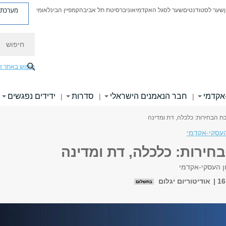
מערכת פ
שער לסטודנטים
שער לסגל האקדמי
אוניברסיטת תל אביב
הקמפיין הבינלאומי
חיפוש
חיפוש באתר ז
אקדמי
חבר הנאמנים הישראלי
סדרות
ידידים נפגשים
|
|
|
ת הבחירות: כלכלה, דת ומדינה
העסקי-אקדמי
חירות: כלכלה, דת ומדינה
ן העסקי-אקדמי
אודיטוריום יגלום
בתשלום